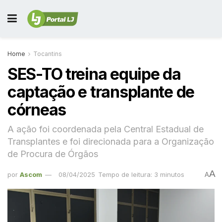
Home
Tocantins
SES-TO treina equipe da
captação e transplante de
córneas
A ação foi coordenada pela Central Estadual de
Transplantes e foi direcionada para a Organização
de Procura de Órgãos
A
por
Ascom
08/04/2025
Tempo de leitura: 3 minutos
A