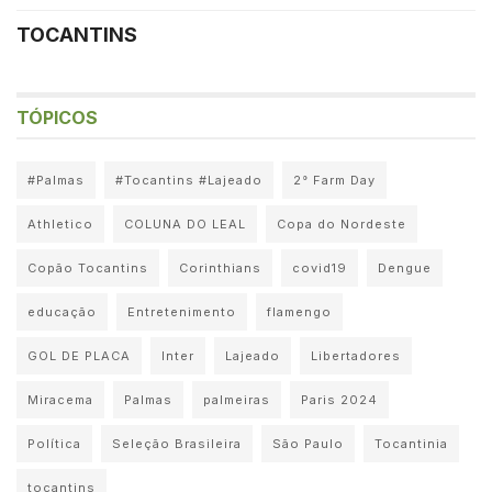
TOCANTINS
TÓPICOS
#Palmas
#Tocantins #Lajeado
2° Farm Day
Athletico
COLUNA DO LEAL
Copa do Nordeste
Copão Tocantins
Corinthians
covid19
Dengue
educação
Entretenimento
flamengo
GOL DE PLACA
Inter
Lajeado
Libertadores
Miracema
Palmas
palmeiras
Paris 2024
Política
Seleção Brasileira
São Paulo
Tocantinia
tocantins