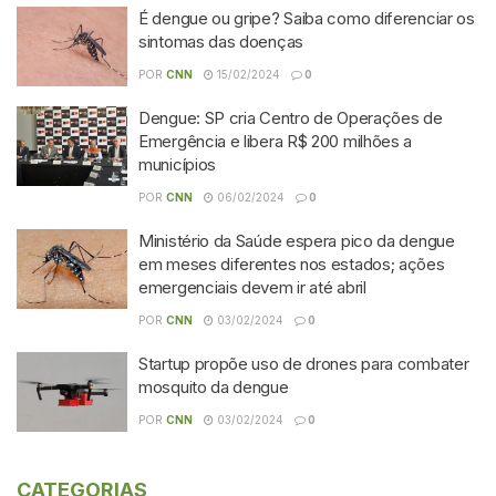
É dengue ou gripe? Saiba como diferenciar os
sintomas das doenças
POR
CNN
15/02/2024
0
Dengue: SP cria Centro de Operações de
Emergência e libera R$ 200 milhões a
municípios
POR
CNN
06/02/2024
0
Ministério da Saúde espera pico da dengue
em meses diferentes nos estados; ações
emergenciais devem ir até abril
POR
CNN
03/02/2024
0
Startup propõe uso de drones para combater
mosquito da dengue
POR
CNN
03/02/2024
0
CATEGORIAS