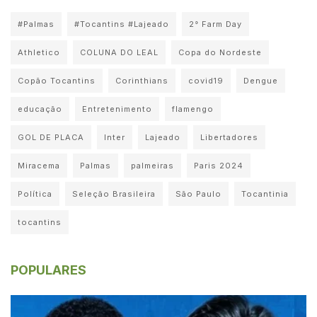
#Palmas
#Tocantins #Lajeado
2° Farm Day
Athletico
COLUNA DO LEAL
Copa do Nordeste
Copão Tocantins
Corinthians
covid19
Dengue
educação
Entretenimento
flamengo
GOL DE PLACA
Inter
Lajeado
Libertadores
Miracema
Palmas
palmeiras
Paris 2024
Política
Seleção Brasileira
São Paulo
Tocantinia
tocantins
POPULARES