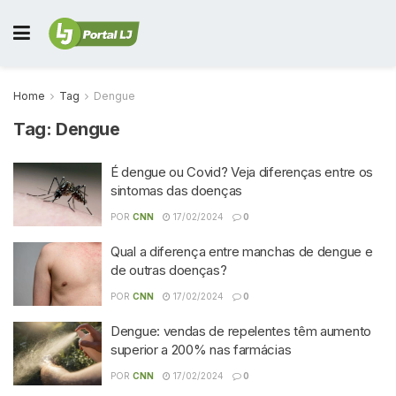
Home
Tag
Dengue
Tag:
Dengue
É dengue ou Covid? Veja diferenças entre os
sintomas das doenças
POR
CNN
17/02/2024
0
Qual a diferença entre manchas de dengue e
de outras doenças?
POR
CNN
17/02/2024
0
Dengue: vendas de repelentes têm aumento
superior a 200% nas farmácias
POR
CNN
17/02/2024
0