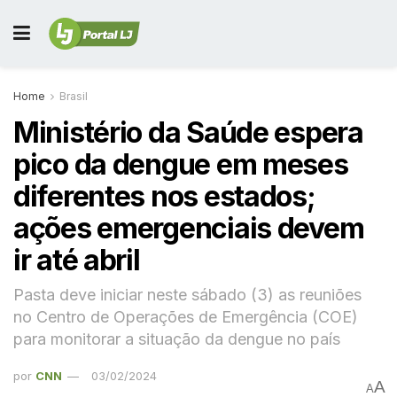
Home
Brasil
Ministério da Saúde espera
pico da dengue em meses
diferentes nos estados;
ações emergenciais devem
ir até abril
Pasta deve iniciar neste sábado (3) as reuniões
no Centro de Operações de Emergência (COE)
para monitorar a situação da dengue no país
por
CNN
03/02/2024
A
A