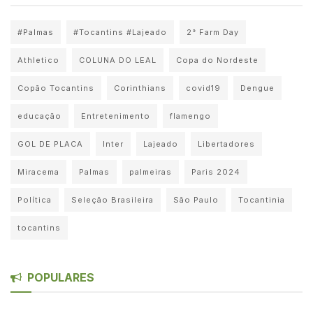
#Palmas
#Tocantins #Lajeado
2° Farm Day
Athletico
COLUNA DO LEAL
Copa do Nordeste
Copão Tocantins
Corinthians
covid19
Dengue
educação
Entretenimento
flamengo
GOL DE PLACA
Inter
Lajeado
Libertadores
Miracema
Palmas
palmeiras
Paris 2024
Política
Seleção Brasileira
São Paulo
Tocantinia
tocantins
POPULARES