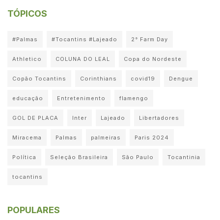
TÓPICOS
#Palmas
#Tocantins #Lajeado
2° Farm Day
Athletico
COLUNA DO LEAL
Copa do Nordeste
Copão Tocantins
Corinthians
covid19
Dengue
educação
Entretenimento
flamengo
GOL DE PLACA
Inter
Lajeado
Libertadores
Miracema
Palmas
palmeiras
Paris 2024
Política
Seleção Brasileira
São Paulo
Tocantinia
tocantins
POPULARES