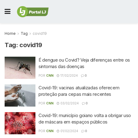
Home
Tag
covid19
Tag:
covid19
É dengue ou Covid? Veja diferenças entre os
sintomas das doenças
POR
CNN
17/02/2024
0
Covid-19: vacinas atualizadas oferecem
proteção para cepas mais recentes
POR
CNN
03/02/2024
0
Covid-19: município goiano volta a obrigar uso
de máscara em espaços públicos
POR
CNN
01/02/2024
0