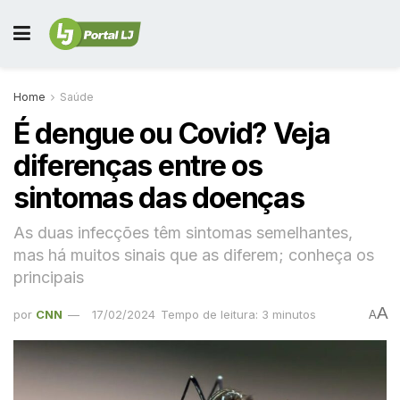
Home
Saúde
É dengue ou Covid? Veja
diferenças entre os
sintomas das doenças
As duas infecções têm sintomas semelhantes,
mas há muitos sinais que as diferem; conheça os
principais
A
por
CNN
17/02/2024
Tempo de leitura: 3 minutos
A