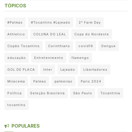
TÓPICOS
#Palmas
#Tocantins #Lajeado
2° Farm Day
Athletico
COLUNA DO LEAL
Copa do Nordeste
Copão Tocantins
Corinthians
covid19
Dengue
educação
Entretenimento
flamengo
GOL DE PLACA
Inter
Lajeado
Libertadores
Miracema
Palmas
palmeiras
Paris 2024
Política
Seleção Brasileira
São Paulo
Tocantinia
tocantins
POPULARES