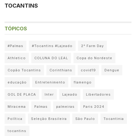
TOCANTINS
TÓPICOS
#Palmas
#Tocantins #Lajeado
2° Farm Day
Athletico
COLUNA DO LEAL
Copa do Nordeste
Copão Tocantins
Corinthians
covid19
Dengue
educação
Entretenimento
flamengo
GOL DE PLACA
Inter
Lajeado
Libertadores
Miracema
Palmas
palmeiras
Paris 2024
Política
Seleção Brasileira
São Paulo
Tocantinia
tocantins