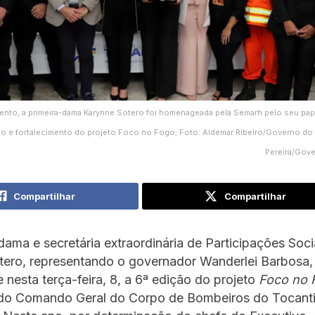
ento, a primeira-dama Karynne Sotero foi homenageada pela Semarh pelo seu pap
ão e fortalecimento do projeto Foco no Fogo; Foto: Aldemar Ribeiro/Governo do
Pereira/Gov
Compartilhar
Compartilhar
dama e secretária extraordinária de Participações Soci
tero, representando o governador Wanderlei Barbosa,
e nesta terça-feira, 8, a 6ª edição do projeto
Foco no 
 do Comando Geral do Corpo de Bombeiros do Tocant