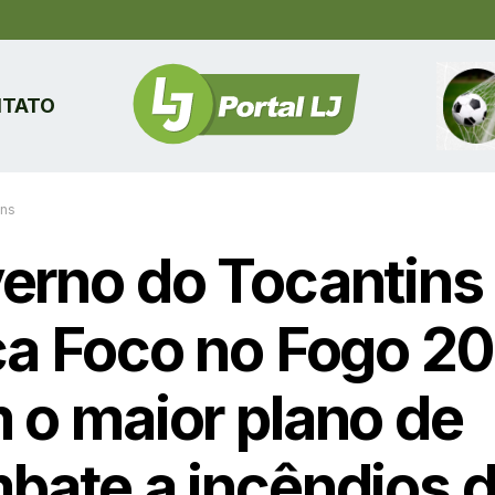
TATO
ins
erno do Tocantins
ça Foco no Fogo 2
 o maior plano de
bate a incêndios 