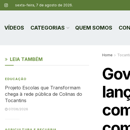
sexta-feira, 7 de agosto de 2026.
VÍDEOS
CATEGORIAS
QUEM SOMOS
CON
Home
Tocant
LEIA TAMBÉM
Gov
EDUCAÇÃO
lan
Projeto Escolas que Transformam
chega à rede pública de Colinas do
Tocantins
com
07/08/2026
com
AGRICULTURA E PECUÁRIA