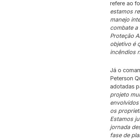
refere ao 
estamos re
manejo int
combate a 
Proteção A
objetivo é
incêndios 
Já o coman
Peterson Qu
adotadas pa
projeto mu
envolvidos
os proprie
Estamos ju
jornada de
fase de pl