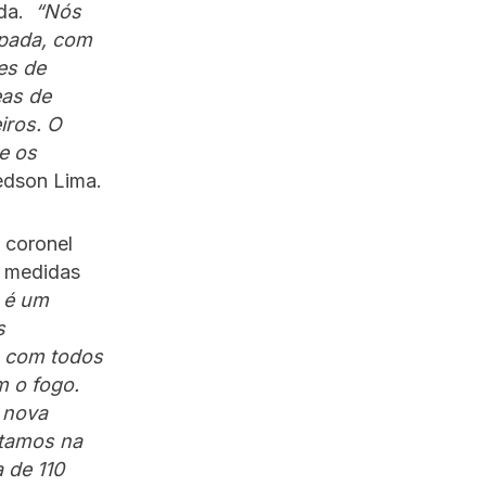
ada.
“Nós
ipada, com
es de
eas de
iros. O
e os
edson Lima.
 coronel
s medidas
 é um
s
, com todos
m o fogo.
 nova
stamos na
 de 110