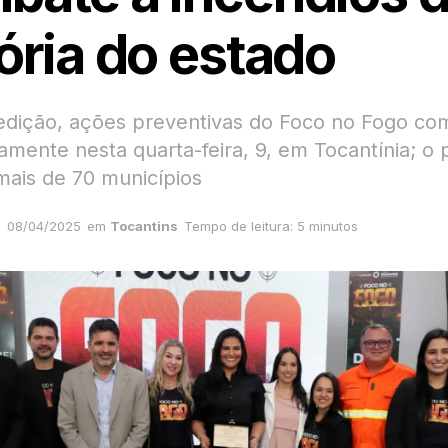
ória do estado
edição, ações preventivas do Foco no Fogo c
mente nesta quarta-feira, 9, em Tocantínia; o p
mais de 70 municípios
08/04/2025
em
Tocantins
Tempo de leitura: 5 minutos