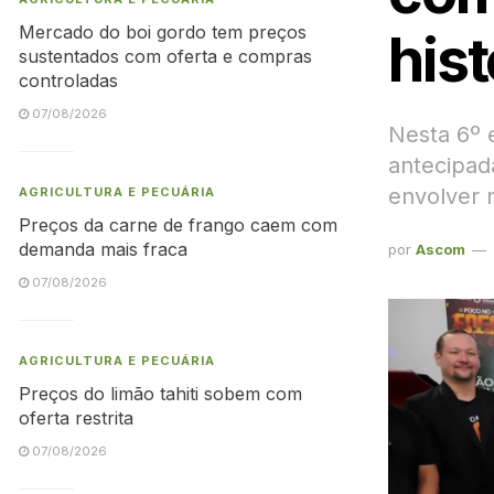
Mercado do boi gordo tem preços
hist
sustentados com oferta e compras
controladas
07/08/2026
Nesta 6º 
antecipada
envolver 
AGRICULTURA E PECUÁRIA
Preços da carne de frango caem com
demanda mais fraca
por
Ascom
07/08/2026
AGRICULTURA E PECUÁRIA
Preços do limão tahiti sobem com
oferta restrita
07/08/2026