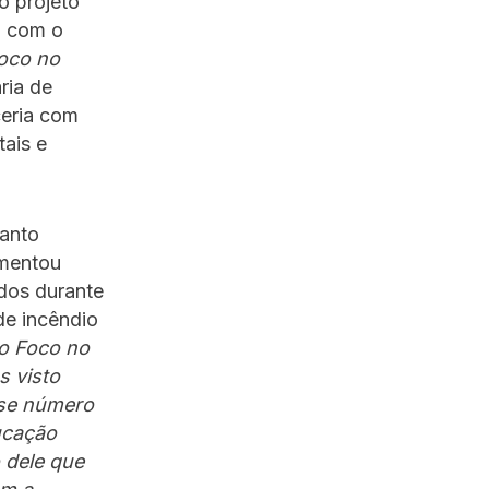
o projeto
9, com o
oco no
ria de
ceria com
tais e
uanto
omentou
ados durante
de incêndio
o Foco no
s visto
sse número
ucação
 dele que