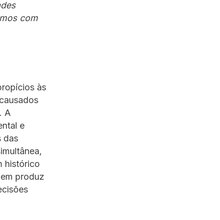
ades
hamos com
propícios às
s causados
. A
ntal e
s das
simultânea,
 histórico
quem produz
ecisões