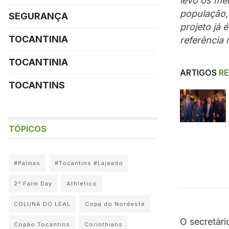
levo os meu
população,
SEGURANÇA
projeto já 
TOCANTINIA
referência
TOCANTINIA
ARTIGOS
R
TOCANTINS
TÓPICOS
#Palmas
#Tocantins #Lajeado
2° Farm Day
Athletico
COLUNA DO LEAL
Copa do Nordeste
O secretári
Copão Tocantins
Corinthians