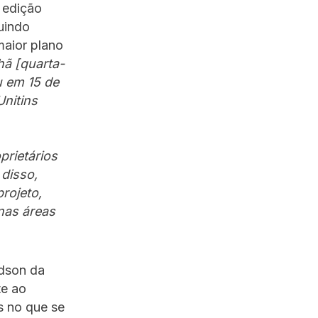
 edição
uindo
aior plano
hã [quarta-
u em 15 de
nitins
prietários
 disso,
rojeto,
nas áreas
edson da
te ao
s no que se