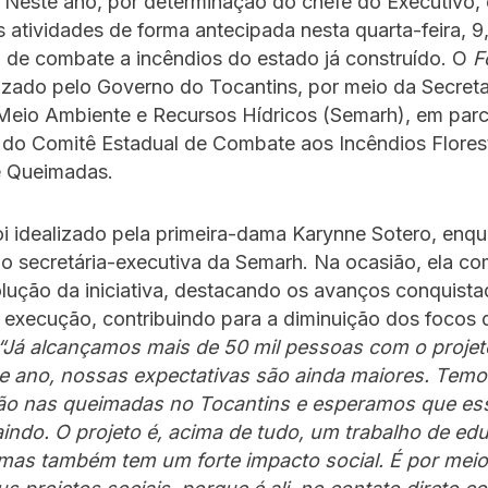
Neste ano, por determinação do chefe do Executivo, 
as atividades de forma antecipada nesta quarta-feira, 
 de combate a incêndios do estado já construído. O
F
izado pelo Governo do Tocantins, por meio da Secreta
Meio Ambiente e Recursos Hídricos (Semarh), em par
s do Comitê Estadual de Combate aos Incêndios Flores
e Queimadas.
oi idealizado pela primeira-dama Karynne Sotero, enq
o secretária-executiva da Semarh. Na ocasião, ela c
lução da iniciativa, destacando os avanços conquist
execução, contribuindo para a diminuição dos focos 
“Já alcançamos mais de 50 mil pessoas com o projet
te ano, nossas expectativas são ainda maiores. Temo
o nas queimadas no Tocantins e esperamos que e
aindo. O projeto é, acima de tudo, um trabalho de ed
 mas também tem um forte impacto social. É por meio