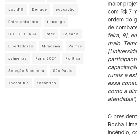
maior proj
covid19
Dengue
educação
com R$ 7 mi
ordem do g
Entretenimento
flamengo
de combate
GOL DE PLACA
Inter
Lajeado
feira, 9], 
maio. Temo
Libertadores
Miracema
Palmas
[Universid
participant
palmeiras
Paris 2024
Política
capacitaçã
Seleção Brasileira
São Paulo
rurais e e
essa consul
Tocantinia
tocantins
como a dim
atendidas”,
O president
Rocha Lima,
incêndio, c