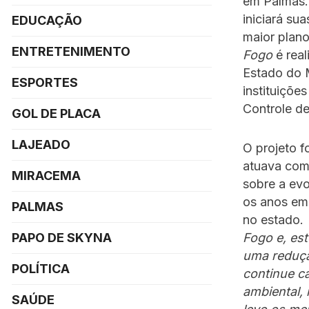
em Palmas. 
iniciará su
EDUCAÇÃO
maior plano
ENTRETENIMENTO
Fogo
é real
Estado do 
ESPORTES
instituiçõe
Controle d
GOL DE PLACA
LAJEADO
O projeto f
atuava com
MIRACEMA
sobre a evo
os anos em 
PALMAS
no estado.
PAPO DE SKYNA
Fogo e, es
uma reduçã
POLÍTICA
continue c
ambiental,
SAÚDE