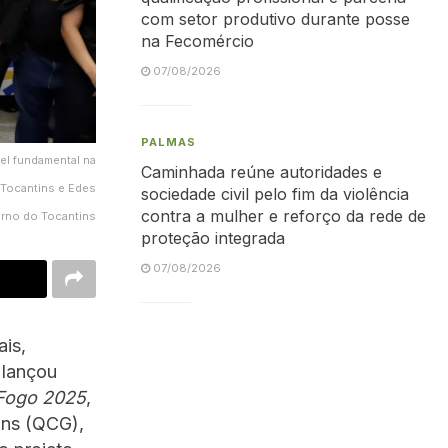
com setor produtivo durante posse
na Fecomércio
07/08/2026
PALMAS
el fundamental na
Caminhada reúne autoridades e
 Tocantins e Edes
sociedade civil pelo fim da violência
contra a mulher e reforço da rede de
erno do Tocantins
proteção integrada
07/08/2026
ais,
 lançou
Fogo 2025
,
ins (QCG),