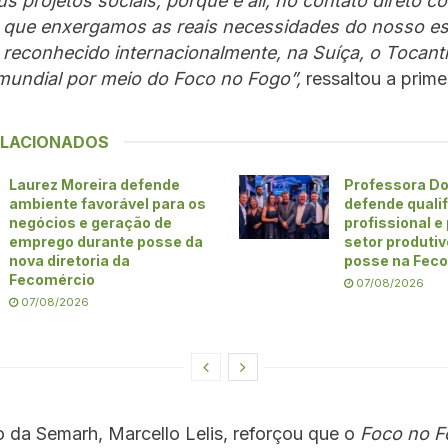
s projetos sociais, porque é ali, no contato direto c
 que enxergamos as reais necessidades do nosso es
é reconhecido internacionalmente, na Suíça, o Tocant
 mundial por meio do Foco no Fogo”,
ressaltou a prim
ELACIONADOS
Laurez Moreira defende
Professora Do
ambiente favorável para os
defende quali
negócios e geração de
profissional e
emprego durante posse da
setor produti
nova diretoria da
posse na Fec
Fecomércio
07/08/2026
07/08/2026
o da Semarh, Marcello Lelis, reforçou que o
Foco no 