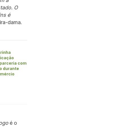
om a
tado. O
ins é
eira-dama.
rinha
ficação
 parceria com
vo durante
omércio
Fogo
é o