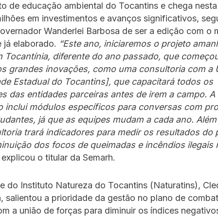
eto de educação ambiental do Tocantins e chega nesta
lhões em investimentos e avanços significativos, seg
overnador Wanderlei Barbosa de ser a edição com o m
 já elaborado.
“Este ano, iniciaremos o projeto aman
em Tocantínia, diferente do ano passado, que começo
s grandes inovações, como uma consultoria com a U
ade Estadual do Tocantins], que capacitará todos os
es das entidades parceiras antes de irem a campo. A
o inclui módulos específicos para conversas com pro
studantes, já que as equipes mudam a cada ano. Além
toria trará indicadores para medir os resultados do p
inuição dos focos de queimadas e incêndios ilegais 
explicou o titular da Semarh.
e do Instituto Natureza do Tocantins (Naturatins), Cl
 salientou a prioridade da gestão no plano de comba
om a união de forças para diminuir os índices negativo