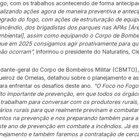
fogo, com os trabalhos acontecendo de forma antecip
alizando ações agora de maneira preventiva e antec
egrado do fogo, com ações de estruturação de equip
incêndio, dos brigadistas dos parques nas APAs [Ár
mbiental], assim como equipando o Corpo de Bombe
 que em 2025 consigamos agir proativamente para qu
não ocorram”,
informou o presidente do Naturatins, Cl
dante-geral do Corpo de Bombeiros Militar (CBMTO),
eiroz de Ornelas, detalhou sobre o planejamento e a
ra enfrentar os desafios deste ano.
“O Foco no Fogo
ito importante de prevenção, em que todos os órgão
 trabalham para conversar com os produtores rurais
tários rurais para que realmente previnam e combata
ntos na prevenção e nos preparando também para a
ste ano de prevenção em combate a incêndios. Já e
anejamento e também faremos a contratação de cerca