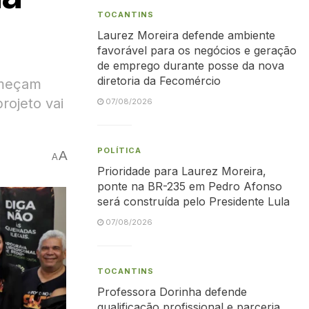
TOCANTINS
Laurez Moreira defende ambiente
favorável para os negócios e geração
de emprego durante posse da nova
diretoria da Fecomércio
omeçam
rojeto vai
07/08/2026
POLÍTICA
A
A
Prioridade para Laurez Moreira,
ponte na BR-235 em Pedro Afonso
será construída pelo Presidente Lula
07/08/2026
TOCANTINS
Professora Dorinha defende
qualificação profissional e parceria