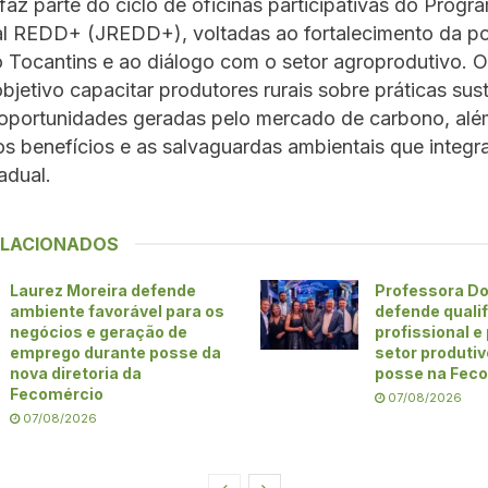
a faz parte do ciclo de oficinas participativas do Progr
al REDD+ (JREDD+), voltadas ao fortalecimento da pol
o Tocantins e ao diálogo com o setor agroprodutivo. 
jetivo capacitar produtores rurais sobre práticas sust
s oportunidades geradas pelo mercado de carbono, alé
os benefícios e as salvaguardas ambientais que integr
adual.
ELACIONADOS
Laurez Moreira defende
Professora Do
ambiente favorável para os
defende quali
negócios e geração de
profissional e
emprego durante posse da
setor produti
nova diretoria da
posse na Fec
Fecomércio
07/08/2026
07/08/2026