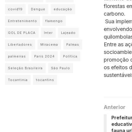
florestas e
covid19
Dengue
educação
carbono.
Sua implem
Entretenimento
flamengo
envolvendo 
GOL DE PLACA
Inter
Lajeado
quilombolas
Entre as a
Libertadores
Miracema
Palmas
socioambie
palmeiras
Paris 2024
Política
promoção d
os efeitos 
Seleção Brasileira
São Paulo
sustentávei
Tocantinia
tocantins
Anterior
Prefeitur
educativ
fauna u