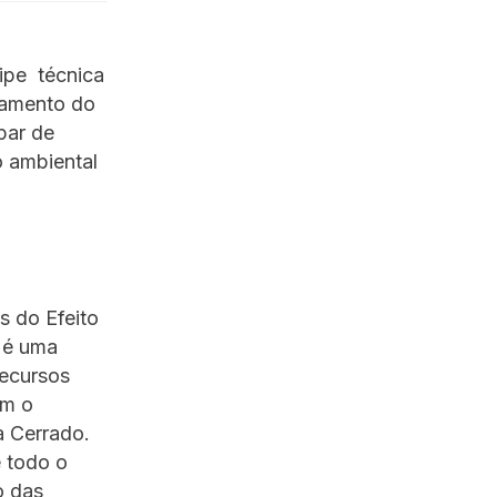
uipe técnica
namento do
par de
o ambiental
 do Efeito
 é uma
Recursos
om o
a Cerrado.
 todo o
o das