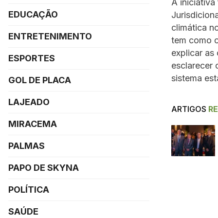
A iniciativ
EDUCAÇÃO
Jurisdicion
climática n
ENTRETENIMENTO
tem como ob
explicar a
ESPORTES
esclarecer 
sistema est
GOL DE PLACA
LAJEADO
ARTIGOS
R
MIRACEMA
PALMAS
PAPO DE SKYNA
POLÍTICA
SAÚDE