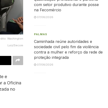
com setor produtivo durante posse
na Fecomércio
07/08/2026
PALMAS
édito: Washington
Caminhada reúne autoridades e
Luiz/Secom
sociedade civil pelo fim da violência
contra a mulher e reforço da rede de
proteção integrada
07/08/2026
te e
r a Oficina
izada no