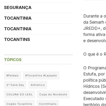
SEGURANÇA
Durante a o
TOCANTINIA
da Semarh 
JREDD+, de
TOCANTINIA
forma ativa
TOCANTINS
e desenvol
O que é o
TÓPICOS
O Programa
Estufa, po
#Palmas
#Tocantins #Lajeado
política pú
2° Farm Day
Athletico
Hídricos (S
desenvolvi
COLUNA DO LEAL
Copa do Nordeste
Executado 
território 
Copão Tocantins
Corinthians