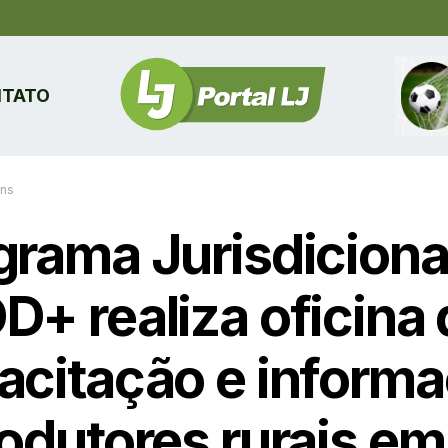
TATO
ins
grama Jurisdiciona
D+ realiza oficina 
acitação e inform
rodutores rurais em