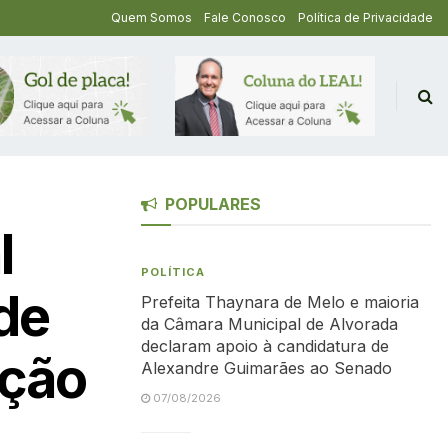
Quem Somos
Fale Conosco
Política de Privacidade
POPULARES
l
POLÍTICA
de
Prefeita Thaynara de Melo e maioria
da Câmara Municipal de Alvorada
declaram apoio à candidatura de
ação
Alexandre Guimarães ao Senado
07/08/2026