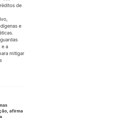
réditos de
ivo,
ndígenas e
ticas.
aguardas
 e a
ara mitigar
s
lmas
ção, afirma
ca