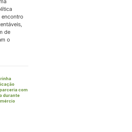
ama
ítica
O encontro
entáveis,
m de
am o
rinha
ficação
 parceria com
vo durante
omércio