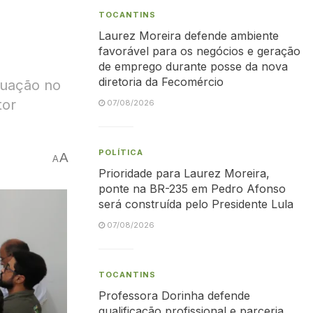
TOCANTINS
Laurez Moreira defende ambiente
favorável para os negócios e geração
de emprego durante posse da nova
diretoria da Fecomércio
atuação no
tor
07/08/2026
POLÍTICA
A
A
Prioridade para Laurez Moreira,
ponte na BR-235 em Pedro Afonso
será construída pelo Presidente Lula
07/08/2026
TOCANTINS
Professora Dorinha defende
qualificação profissional e parceria