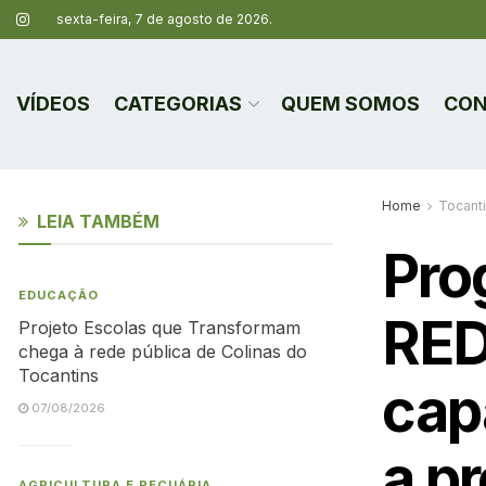
sexta-feira, 7 de agosto de 2026.
VÍDEOS
CATEGORIAS
QUEM SOMOS
CON
Home
Tocant
LEIA TAMBÉM
Pro
EDUCAÇÃO
RED
Projeto Escolas que Transformam
chega à rede pública de Colinas do
Tocantins
cap
07/08/2026
a p
AGRICULTURA E PECUÁRIA