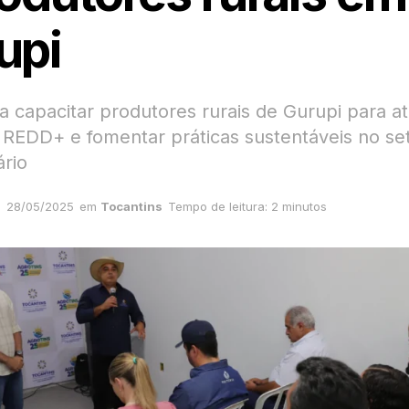
upi
sa capacitar produtores rurais de Gurupi para 
REDD+ e fomentar práticas sustentáveis no se
rio
28/05/2025
em
Tocantins
Tempo de leitura: 2 minutos