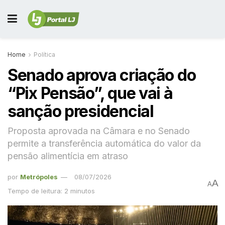
Home
Política
Senado aprova criação do
“Pix Pensão”, que vai à
sanção presidencial
Proposta aprovada na Câmara e no Senado
permite a transferência automática do valor da
pensão alimentícia em atraso
por
Metrópoles
08/07/2026
A
A
Tempo de leitura: 2 minutos