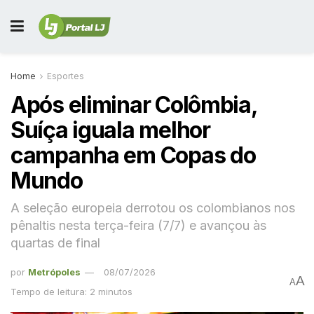
Home
Esportes
Após eliminar Colômbia,
Suíça iguala melhor
campanha em Copas do
Mundo
A seleção europeia derrotou os colombianos nos
pênaltis nesta terça-feira (7/7) e avançou às
quartas de final
por
Metrópoles
08/07/2026
A
A
Tempo de leitura: 2 minutos