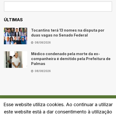
ÚLTIMAS
Tocantins terá 13 nomes na disputa por
duas vagas no Senado Federal
08/08/2026
Médico condenado pela morte da ex-
companheira é demitido pela Prefeitura de
Palmas
08/08/2026
Esse website utiliza cookies. Ao continuar a utilizar
Quem Somos
Fale Conosco
Política de Privacidade
este website está a dar consentimento à utilização