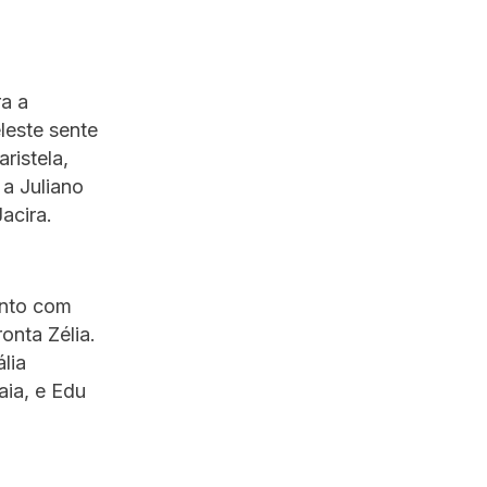
ra a
leste sente
ristela,
 a Juliano
acira.
ento com
onta Zélia.
lia
aia, e Edu