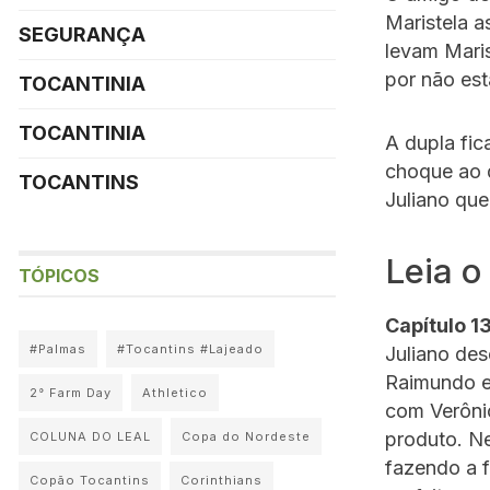
Maristela a
SEGURANÇA
levam Maris
por não est
TOCANTINIA
TOCANTINIA
A dupla fic
choque ao d
TOCANTINS
Juliano que
Leia o
TÓPICOS
Capítulo 13
#Palmas
#Tocantins #Lajeado
Juliano des
Raimundo e
2° Farm Day
Athletico
com Verôni
produto. Ne
COLUNA DO LEAL
Copa do Nordeste
fazendo a f
Copão Tocantins
Corinthians