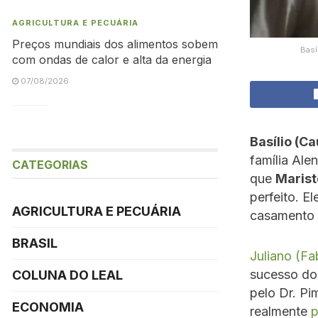
AGRICULTURA E PECUÁRIA
Preços mundiais dos alimentos sobem
Basí
com ondas de calor e alta da energia
07/08/2026
Basílio (C
família Ale
CATEGORIAS
que
Mariste
perfeito. E
AGRICULTURA E PECUÁRIA
casamento 
BRASIL
Juliano (Fa
sucesso do 
COLUNA DO LEAL
pelo Dr. Pi
ECONOMIA
realmente
p