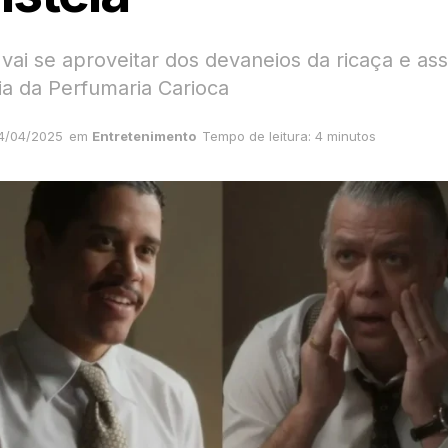
 vai se aproveitar dos devaneios da ricaça e as
ia da Perfumaria Carioca
4/04/2025
em
Entretenimento
Tempo de leitura: 4 minutos