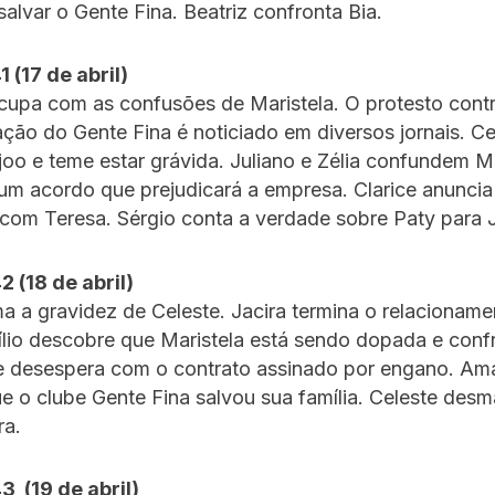
salvar o Gente Fina. Beatriz confronta Bia.
1 (17 de abril)
cupa com as confusões de Maristela. O protesto cont
ção do Gente Fina é noticiado em diversos jornais. Ce
joo e teme estar grávida. Juliano e Zélia confundem Ma
um acordo que prejudicará a empresa. Clarice anuncia
 com Teresa. Sérgio conta a verdade sobre Paty para J
2 (18 de abril)
a a gravidez de Celeste. Jacira termina o relacionam
ílio descobre que Maristela está sendo dopada e confr
se desespera com o contrato assinado por engano. Amá
e o clube Gente Fina salvou sua família. Celeste desm
ra.
3 (19 de abril)