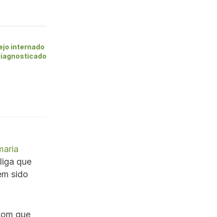
ejo internado
diagnosticado
maria
liga que
em sido
 com que