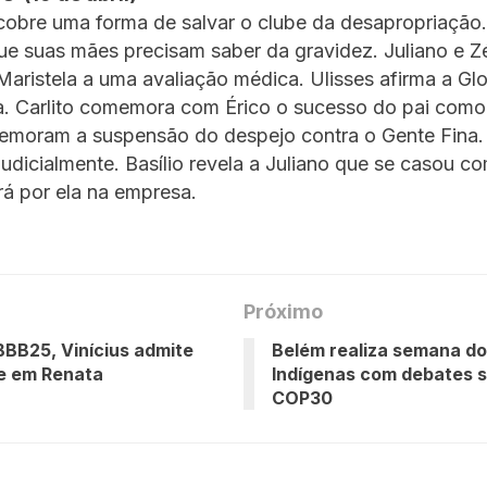
cobre uma forma de salvar o clube da desapropriação.
ue suas mães precisam saber da gravidez. Juliano e Zé
ristela a uma avaliação médica. Ulisses afirma a Glo
. Carlito comemora com Érico o sucesso do pai como a
moram a suspensão do despejo contra o Gente Fina. 
 judicialmente. Basílio revela a Juliano que se casou c
á por ela na empresa.
Próximo
BBB25, Vinícius admite
Belém realiza semana d
e em Renata
Indígenas com debates s
COP30