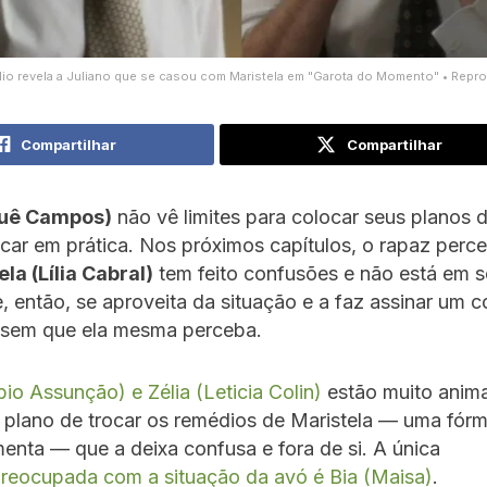
lio revela a Juliano que se casou com Maristela em "Garota do Momento" • Rep
Compartilhar
Compartilhar
auê Campos)
não vê limites para colocar seus planos d
ncar em prática. Nos próximos capítulos, o rapaz perc
la (Lília Cabral)
tem feito confusões e não está em s
le, então, se aproveita da situação e a faz assinar um c
sem que ela mesma perceba.
bio Assunção) e Zélia (Leticia Colin)
estão muito anim
plano de trocar os remédios de Maristela — uma fórmu
menta — que a deixa confusa e fora de si. A única
reocupada com a situação da avó é Bia (Maisa)
.