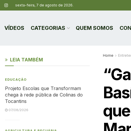
sexta-feira, 7 de agosto de 2026.
VÍDEOS
CATEGORIAS
QUEM SOMOS
CON
Home
Entret
LEIA TAMBÉM
“Ga
EDUCAÇÃO
Basí
Projeto Escolas que Transformam
chega à rede pública de Colinas do
Tocantins
que
07/08/2026
Mar
AGRICULTURA E PECUÁRIA