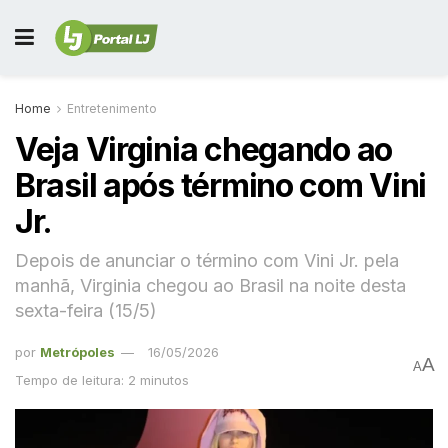
Home
Entretenimento
Veja Virginia chegando ao
Brasil após término com Vini
Jr.
Depois de anunciar o término com Vini Jr. pela
manhã, Virginia chegou ao Brasil na noite desta
sexta-feira (15/5)
por
Metrópoles
16/05/2026
A
A
Tempo de leitura: 2 minutos