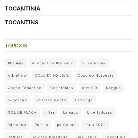
TOCANTINIA
TOCANTINS
TÓPICOS
#Palmas
#Tocantins #Lajeado
2° Farm Day
Athletico
COLUNA DO LEAL
Copa do Nordeste
Copão Tocantins
Corinthians
covid19
Dengue
educação
Entretenimento
flamengo
GOL DE PLACA
Inter
Lajeado
Libertadores
Miracema
Palmas
palmeiras
Paris 2024
Política
Seleção Brasileira
São Paulo
Tocantinia