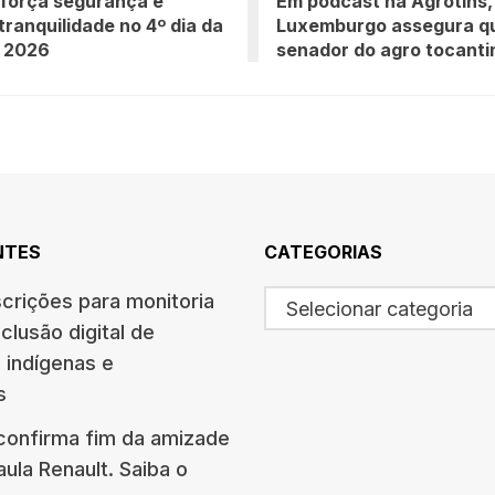
força segurança e
Em podcast na Agrotins,
tranquilidade no 4º dia da
Luxemburgo assegura qu
s 2026
senador do agro tocant
NTES
CATEGORIAS
scrições para monitoria
Selecionar categoria
nclusão digital de
 indígenas e
s
 confirma fim da amizade
ula Renault. Saiba o