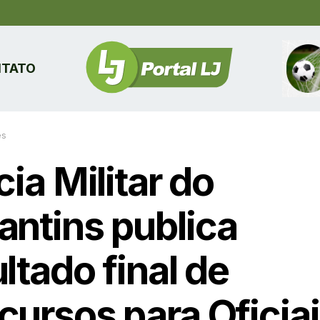
TATO
es
cia Militar do
antins publica
ltado final de
cursos para Oficiai