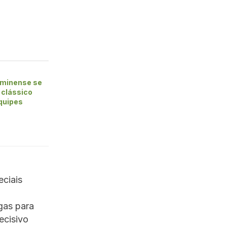
uminense se
clássico
equipes
eciais
agas para
ecisivo