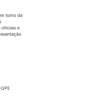
em torno da
s
oficiais e
presentação
-QPE