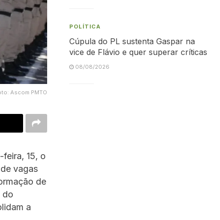
POLÍTICA
Cúpula do PL sustenta Gaspar na
vice de Flávio e quer superar críticas
08/08/2026
- Foto: Ascom PMTO
feira, 15, o
 de vagas
Formação de
o do
olidam a