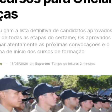
ças
vulgam a lista definitiva de candidatos aprovado
 de todas as etapas do certame; Os aprovado
ar atentamente as próximas convocações e o
a de início dos cursos de formação
ão
16/05/2026
em
Esportes
Tempo de leitura: 2 minutos