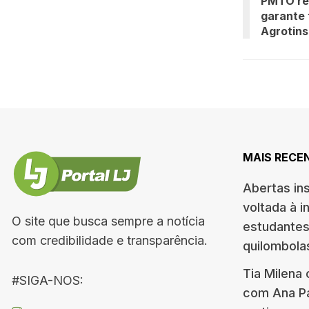
PMTO re
garante 
Agrotin
MAIS RECE
Abertas in
voltada à i
O site que busca sempre a notícia
estudantes
com credibilidade e transparência.
quilombola
Tia Milena
#SIGA-NOS:
com Ana Pa