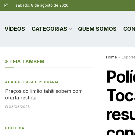
sábado, 8 de agosto de 2026.
VÍDEOS
CATEGORIAS
QUEM SOMOS
CON
Home
Esport
LEIA TAMBÉM
Polí
AGRICULTURA E PECUÁRIA
Toc
Preços do limão tahiti sobem com
oferta restrita
resu
08/08/2026
con
POLÍTICA