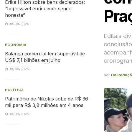
Erika Hilton sobre bens declarados:
“Impossível enriquecer sendo
Pra
honesta”
08/08/2026
Editais di
conclusão
ECONOMIA
acompanh
Balança comercial tem superávit de
cronogram
US$ 7,1 bilhões em julho
08/08/2026
por
Da Redaç
POLÍTICA
Patrimônio de Nikolas sobe de R$ 36
mil para R$ 3,8 milhões em 4 anos
08/08/2026