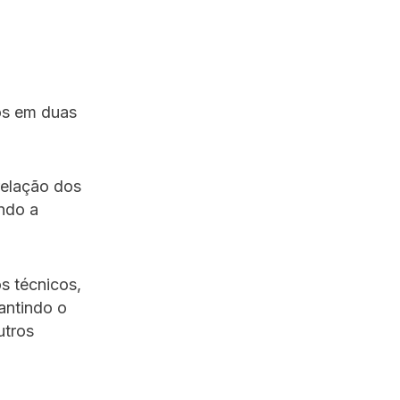
os em duas
relação dos
ndo a
s técnicos,
antindo o
utros