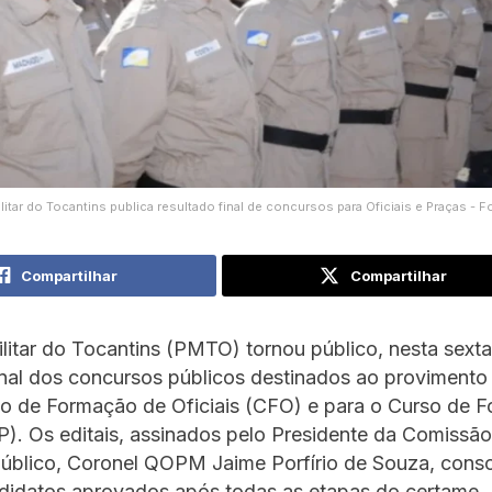
ilitar do Tocantins publica resultado final de concursos para Oficiais e Praças 
Compartilhar
Compartilhar
ilitar do Tocantins (PMTO) tornou público, nesta sexta-
inal dos concursos públicos destinados ao provimento
so de Formação de Oficiais (CFO) e para o Curso de 
). Os editais, assinados pelo Presidente da Comissã
úblico, Coronel QOPM Jaime Porfírio de Souza, cons
ndidatos aprovados após todas as etapas do certame.