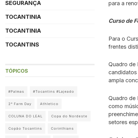
SEGURANÇA
para a ren
TOCANTINIA
Curso de F
TOCANTINIA
Para o Cur
TOCANTINS
frentes dist
Quadro de P
TÓPICOS
candidatos
ampla conco
#Palmas
#Tocantins #Lajeado
Quadro de P
2° Farm Day
Athletico
como músico
preenchime
COLUNA DO LEAL
Copa do Nordeste
setores esp
Copão Tocantins
Corinthians