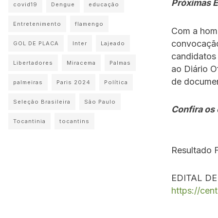
Próximas E
covid19
Dengue
educação
Entretenimento
flamengo
Com a homol
convocação 
GOL DE PLACA
Inter
Lajeado
candidatos
Libertadores
Miracema
Palmas
ao Diário O
de documen
palmeiras
Paris 2024
Política
Seleção Brasileira
São Paulo
Confira os
Tocantinia
tocantins
Resultado 
EDITAL D
https://cen