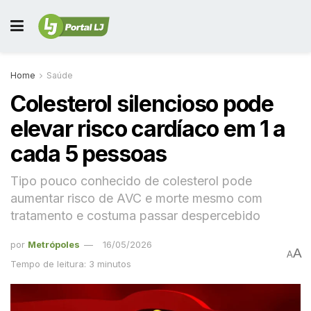
Home
Saúde
Colesterol silencioso pode
elevar risco cardíaco em 1 a
cada 5 pessoas
Tipo pouco conhecido de colesterol pode
aumentar risco de AVC e morte mesmo com
tratamento e costuma passar despercebido
por
Metrópoles
16/05/2026
A
A
Tempo de leitura: 3 minutos