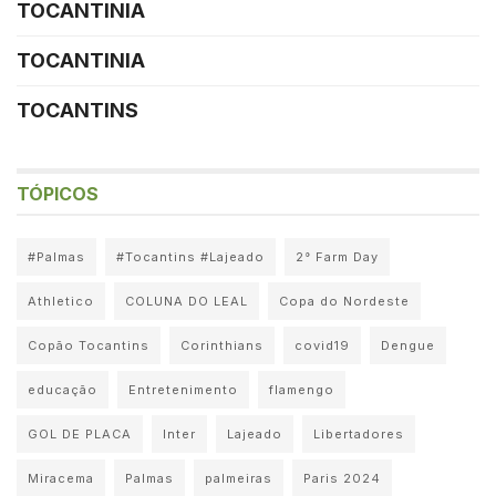
TOCANTINIA
TOCANTINIA
TOCANTINS
TÓPICOS
#Palmas
#Tocantins #Lajeado
2° Farm Day
Athletico
COLUNA DO LEAL
Copa do Nordeste
Copão Tocantins
Corinthians
covid19
Dengue
educação
Entretenimento
flamengo
GOL DE PLACA
Inter
Lajeado
Libertadores
Miracema
Palmas
palmeiras
Paris 2024