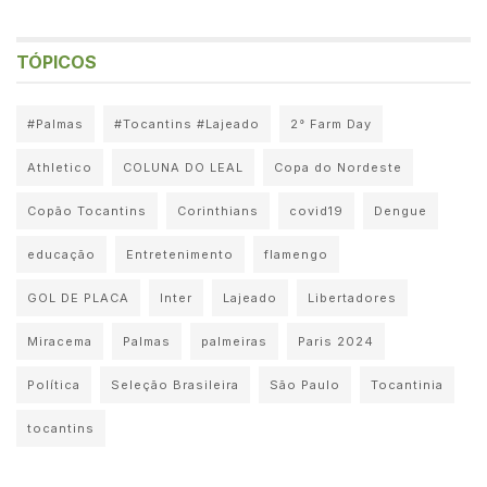
TÓPICOS
#Palmas
#Tocantins #Lajeado
2° Farm Day
Athletico
COLUNA DO LEAL
Copa do Nordeste
Copão Tocantins
Corinthians
covid19
Dengue
educação
Entretenimento
flamengo
GOL DE PLACA
Inter
Lajeado
Libertadores
Miracema
Palmas
palmeiras
Paris 2024
Política
Seleção Brasileira
São Paulo
Tocantinia
tocantins