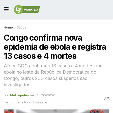
Home
Saúde
Congo confirma nova
epidemia de ebola e registra
13 casos e 4 mortes
Africa CDC confirmou 13 casos e 4 mortes por
ebola no leste da República Democrática do
Congo, outros 233 casos suspeitos são
investigados
por
Metrópoles
16/05/2026
A
A
Tempo de leitura: 3 minutos