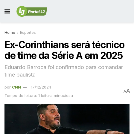
Home
Esportes
Ex-Corinthians será técnico
de time da Série A em 2025
Eduardo Barroca foi confirmado para comandar
time paulista
por
CNN
17/12/2024
A
A
Tempo de leitura: 1 leitura minuciosa