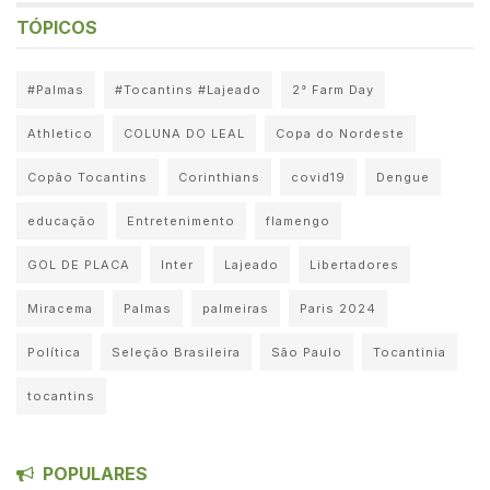
TÓPICOS
#Palmas
#Tocantins #Lajeado
2° Farm Day
Athletico
COLUNA DO LEAL
Copa do Nordeste
Copão Tocantins
Corinthians
covid19
Dengue
educação
Entretenimento
flamengo
GOL DE PLACA
Inter
Lajeado
Libertadores
Miracema
Palmas
palmeiras
Paris 2024
Política
Seleção Brasileira
São Paulo
Tocantinia
tocantins
POPULARES