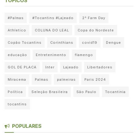
TÓPICOS
#Palmas
#Tocantins #Lajeado
2° Farm Day
Athletico
COLUNA DO LEAL
Copa do Nordeste
Copão Tocantins
Corinthians
covid19
Dengue
educação
Entretenimento
flamengo
GOL DE PLACA
Inter
Lajeado
Libertadores
Miracema
Palmas
palmeiras
Paris 2024
Política
Seleção Brasileira
São Paulo
Tocantinia
tocantins
POPULARES