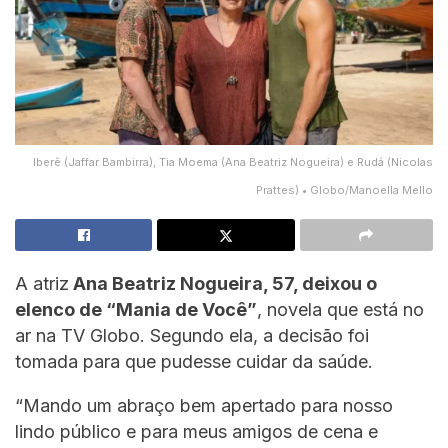
Iberê (Jaffar Bambirra), Tia Moema (Ana Beatriz Nogueira) e Rudá (Nicolas
Prattes) • Globo/Manoella Mello
A atriz
Ana Beatriz Nogueira, 57, deixou o
elenco de “Mania de Você”
, novela que está no
ar na TV Globo. Segundo ela, a decisão foi
tomada para que pudesse cuidar da saúde.
“Mando um abraço bem apertado para nosso
lindo público e para meus amigos de cena e