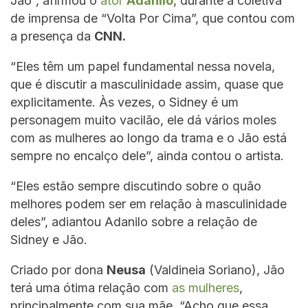
Jão”, afirmou o
ator
Adanilo
, durante a coletiva
de imprensa de “Volta Por Cima”, que contou com
a presença da
CNN.
“Eles têm um papel fundamental nessa novela,
que é discutir a masculinidade assim, quase que
explicitamente. Às vezes, o Sidney é um
personagem muito vacilão, ele dá vários moles
com as mulheres ao longo da trama e o Jão está
sempre no encalço dele”, ainda contou o artista.
“Eles estão sempre discutindo sobre o quão
melhores podem ser em relação à masculinidade
deles”, adiantou Adanilo sobre a relação de
Sidney e Jão.
Criado por dona
Neusa
(Valdineia Soriano), Jão
terá uma ótima relação com
as mulheres
,
principalmente com sua mãe. “Acho que essa