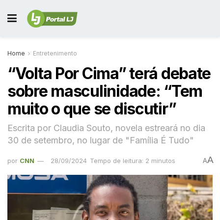
Home
Entretenimento
“Volta Por Cima” terá debate
sobre masculinidade: “Tem
muito o que se discutir”
Escrita por Claudia Souto, novela estreará no dia
30 de setembro, no lugar de "Família É Tudo"
A
por
CNN
28/09/2024
Tempo de leitura: 2 minutos
A