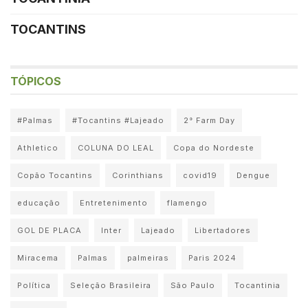
TOCANTINS
TÓPICOS
#Palmas
#Tocantins #Lajeado
2° Farm Day
Athletico
COLUNA DO LEAL
Copa do Nordeste
Copão Tocantins
Corinthians
covid19
Dengue
educação
Entretenimento
flamengo
GOL DE PLACA
Inter
Lajeado
Libertadores
Miracema
Palmas
palmeiras
Paris 2024
Política
Seleção Brasileira
São Paulo
Tocantinia