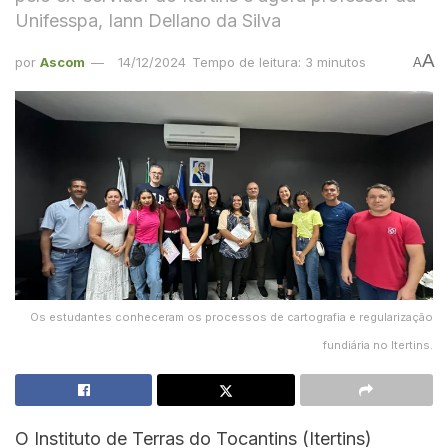
Unifesspa, Iann Dellano da Silva
A
por
Ascom
14/12/2024
Tempo de leitura: 3 minutos
A
Os estudantes conheceram os processos de cartografia e regularização
fundiária no Itertins.
O Instituto de Terras do Tocantins (Itertins)