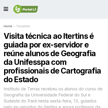
Home
Tocantins
Visita técnica ao Itertins é
guiada por ex-servidor e
reúne alunos de Geografia
da Unifesspa com
profissionais de Cartografia
do Estado
Instituto de Terras recebeu os alunos do curso de
Geografia da Universidade Federal do Sul e
Sudeste do Pará nesta sexta-feira, 13, guiados
pelo ex-servidor do Itertins e agora professor da