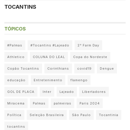
TOCANTINS
TÓPICOS
#Palmas
#Tocantins #Lajeado
2° Farm Day
Athletico
COLUNA DO LEAL
Copa do Nordeste
Copão Tocantins
Corinthians
covid19
Dengue
educação
Entretenimento
flamengo
GOL DE PLACA
Inter
Lajeado
Libertadores
Miracema
Palmas
palmeiras
Paris 2024
Política
Seleção Brasileira
São Paulo
Tocantinia
tocantins