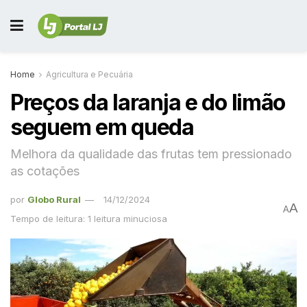
Home
Agricultura e Pecuária
Preços da laranja e do limão
seguem em queda
Melhora da qualidade das frutas tem pressionado
as cotações
por
Globo Rural
14/12/2024
A
A
Tempo de leitura: 1 leitura minuciosa