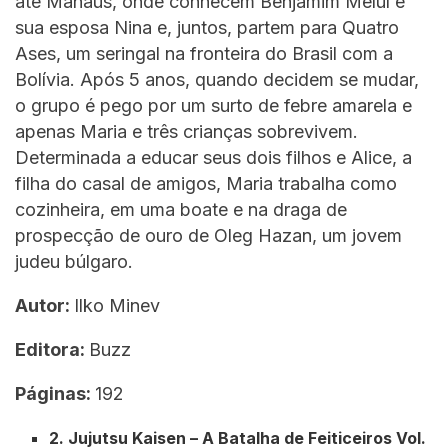
até Manaus, onde conhecem Benjamim Melul e
sua esposa Nina e, juntos, partem para Quatro
Ases, um seringal na fronteira do Brasil com a
Bolívia. Após 5 anos, quando decidem se mudar,
o grupo é pego por um surto de febre amarela e
apenas Maria e três crianças sobrevivem.
Determinada a educar seus dois filhos e Alice, a
filha do casal de amigos, Maria trabalha como
cozinheira, em uma boate e na draga de
prospecção de ouro de Oleg Hazan, um jovem
judeu búlgaro.
Autor:
Ilko Minev
Editora:
Buzz
Páginas:
192
2. Jujutsu Kaisen – A Batalha de Feiticeiros Vol.