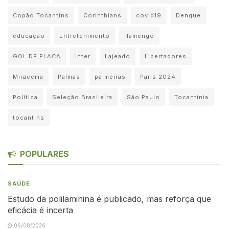
Copão Tocantins
Corinthians
covid19
Dengue
educação
Entretenimento
flamengo
GOL DE PLACA
Inter
Lajeado
Libertadores
Miracema
Palmas
palmeiras
Paris 2024
Política
Seleção Brasileira
São Paulo
Tocantinia
tocantins
POPULARES
SAÚDE
Estudo da polilaminina é publicado, mas reforça que
eficácia é incerta
06/08/2026