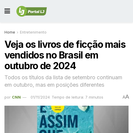
Home
Entretenimento
Veja os livros de ficção mais
vendidos no Brasil em
outubro de 2024
Todos os títulos da lista de setembro continuam
em outubro, mas em posições diferentes
A
por
CNN
01/11/2024
Tempo de leitura: 7 minutos
A