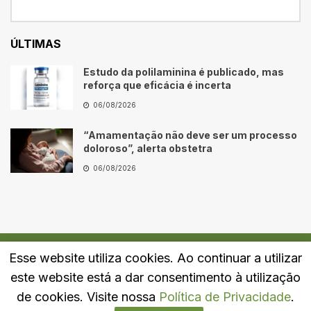
ÚLTIMAS
Estudo da polilaminina é publicado, mas
reforça que eficácia é incerta
06/08/2026
“Amamentação não deve ser um processo
doloroso”, alerta obstetra
06/08/2026
Esse website utiliza cookies. Ao continuar a utilizar
Quem Somos
Fale Conosco
Política de Privacidade
este website está a dar consentimento à utilização
© 2024
Portal LJ
- Todos os direitos reservados.
de cookies. Visite nossa
Política de Privacidade
.