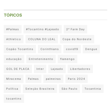
TÓPICOS
#Palmas
#Tocantins #Lajeado
2° Farm Day
Athletico
COLUNA DO LEAL
Copa do Nordeste
Copão Tocantins
Corinthians
covid19
Dengue
educação
Entretenimento
flamengo
GOL DE PLACA
Inter
Lajeado
Libertadores
Miracema
Palmas
palmeiras
Paris 2024
Política
Seleção Brasileira
São Paulo
Tocantinia
tocantins