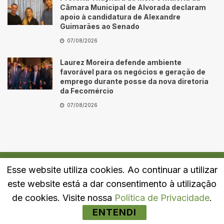
Câmara Municipal de Alvorada declaram
apoio à candidatura de Alexandre
Guimarães ao Senado
07/08/2026
Laurez Moreira defende ambiente
favorável para os negócios e geração de
emprego durante posse da nova diretoria
da Fecomércio
07/08/2026
Esse website utiliza cookies. Ao continuar a utilizar
Quem Somos
Fale Conosco
Política de Privacidade
este website está a dar consentimento à utilização
© 2024
Portal LJ
- Todos os direitos reservados.
de cookies. Visite nossa
Política de Privacidade
.
ENTENDI