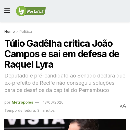
Home
Política
Túlio Gadêlha critica João
Campos e sai em defesa de
Raquel Lyra
Deputado e pré-candidato ao Senado declara que
ex-prefeito de Recife não conseguiu soluções
para os desafios da capital do Pernambuco
por
Metrópoles
13/06/2026
A
A
Tempo de leitura: 3 minutos