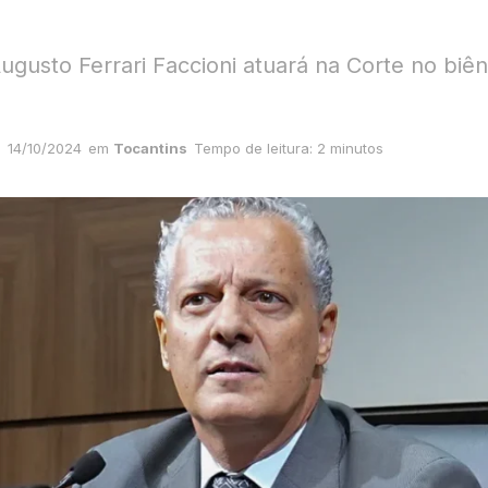
ugusto Ferrari Faccioni atuará na Corte no biên
14/10/2024
em
Tocantins
Tempo de leitura: 2 minutos