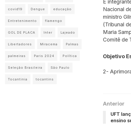
É integrant
Nacional de
covid19
Dengue
educação
ministro G
Entretenimento
flamengo
(Tribunal d
Maria Sampa
GOL DE PLACA
Inter
Lajeado
Comitê de T
Libertadores
Miracema
Palmas
Objetivo E
palmeiras
Paris 2024
Política
Seleção Brasileira
São Paulo
2- Aprimora
Tocantinia
tocantins
Anterior
UFT lan
ensino s