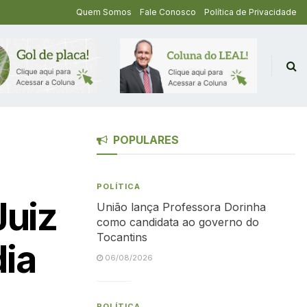
Quem Somos
Fale Conosco
Política de Privacidade
POPULARES
POLÍTICA
Juiz
União lança Professora Dorinha
como candidata ao governo do
Tocantins
dia
06/08/2026
POLÍTICA