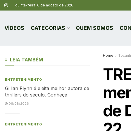
quinta-feira, 6 de agosto de 2026.
VÍDEOS
CATEGORIAS
QUEM SOMOS
CON
Home
Tocant
LEIA TAMBÉM
TRE
ENTRETENIMENTO
mem
Gillian Flynn é eleita melhor autora de
thrillers do século. Conheça
de D
06/08/2026
22
ENTRETENIMENTO