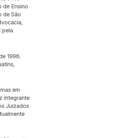
o de Ensino
co de São
dvocacia,
 pela
de 1996.
atins,
almas em
z integrante
os Juizados
atualmente