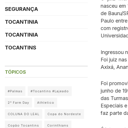
nasceu em 1
SEGURANÇA
de Bauru/SP
Paulo entre
TOCANTINIA
com regist
TOCANTINIA
Universidad
TOCANTINS
Ingressou 
Foi juiz na
Axixá, Anan
TÓPICOS
Foi promovi
junho de 19
#Palmas
#Tocantins #Lajeado
das Turmas
2° Farm Day
Athletico
Especiais e
faz parte d
COLUNA DO LEAL
Copa do Nordeste
Copão Tocantins
Corinthians