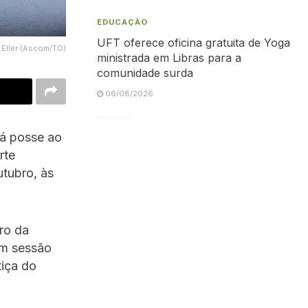
EDUCAÇÃO
UFT oferece oficina gratuita de Yoga
 Eller (Ascom/TO)
ministrada em Libras para a
comunidade surda
06/08/2026
rá posse ao
rte
utubro, às
ro da
 em sessão
tiça do