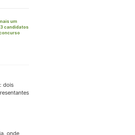
 mais um
23 candidatos
 concurso
: dois
presentantes
ia, onde