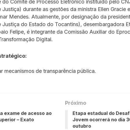
e do Comitê de Processo Eletrônico instituído pelo C
 Justiça) durante as gestões da ministra Ellen Gracie 
ilmar Mendes. Atualmente, por designação da preside
e Justiça do Estado do Tocantins), desembargadora Et
io Felipe, é integrante da Comissão Auxiliar do Epro
ransformação Digital.
stratégico:
r mecanismos de transparência pública.
Próximo
ça exame de acesso ao
Etapa estadual do Desaf
uperior – Exato
Jovem ocorrerá no dia 3
outubro