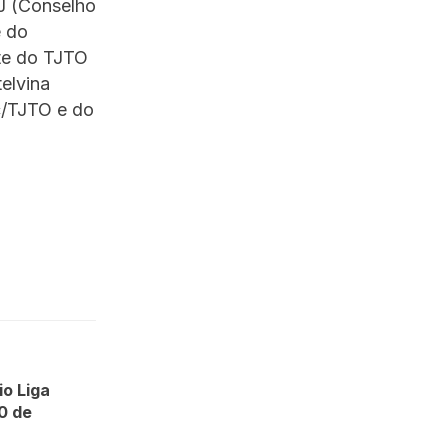
NJ (Conselho
e do
nte do TJTO
elvina
c/TJTO e do
io Liga
0 de