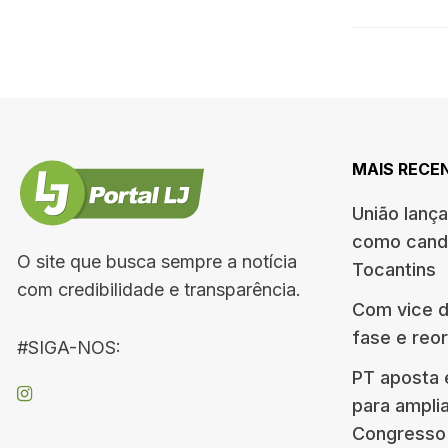
MAIS RECE
União lanç
como candi
O site que busca sempre a notícia
Tocantins
com credibilidade e transparência.
Com vice de
fase e reo
#SIGA-NOS:
PT aposta 
para ampli
Congresso