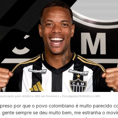
i anunciado pelo Atlético-MG em fevereiro • Divulgação/X/Atlético-MG
urpreso por que o povo colombiano é muito parecido c
 A gente sempre se deu muito bem, me estranha o mov