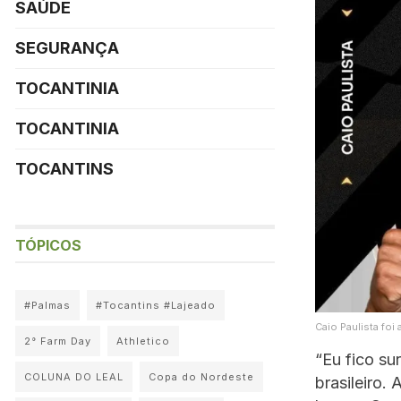
SAÚDE
SEGURANÇA
TOCANTINIA
TOCANTINIA
TOCANTINS
TÓPICOS
#Palmas
#Tocantins #Lajeado
Caio Paulista fo
2° Farm Day
Athletico
“Eu fico s
COLUNA DO LEAL
Copa do Nordeste
brasileiro.