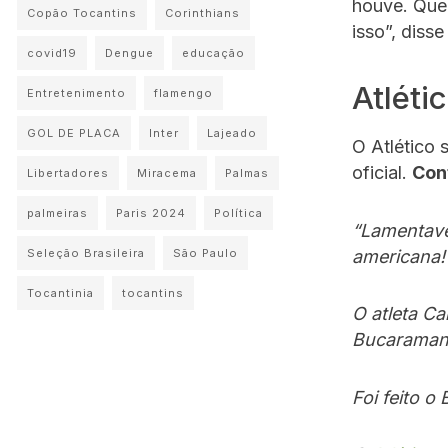
houve. Que
Copão Tocantins
Corinthians
isso”, disse
covid19
Dengue
educação
Atléti
Entretenimento
flamengo
GOL DE PLACA
Inter
Lajeado
O Atlético 
oficial.
Conf
Libertadores
Miracema
Palmas
palmeiras
Paris 2024
Política
“Lamentave
americana!
Seleção Brasileira
São Paulo
Tocantinia
tocantins
O atleta Ca
Bucaramang
Foi feito o