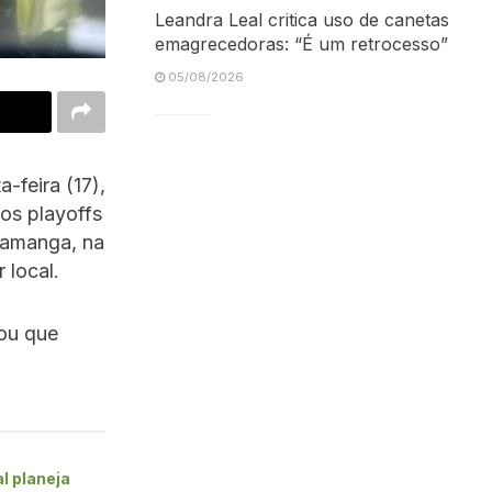
Leandra Leal critica uso de canetas
emagrecedoras: “É um retrocesso”
05/08/2026
-feira (17),
los playoffs
ramanga, na
 local.
mou que
al planeja