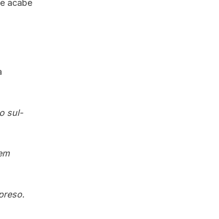
se acabe
a
o sul-
 em
 preso.