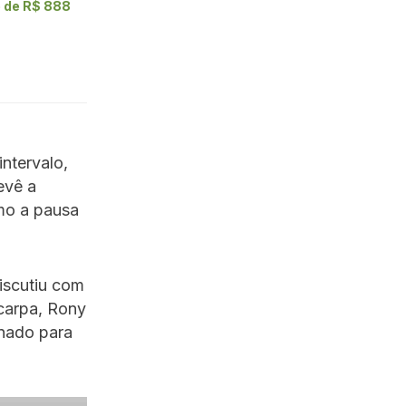
e de R$ 888
ntervalo,
evê a
mo a pausa
iscutiu com
carpa, Rony
onado para