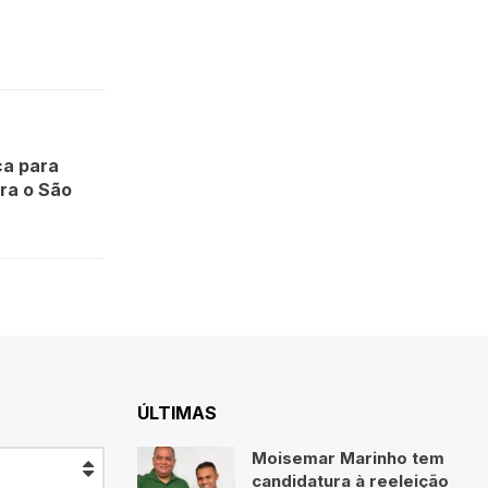
ça para
ra o São
ÚLTIMAS
Moisemar Marinho tem
candidatura à reeleição