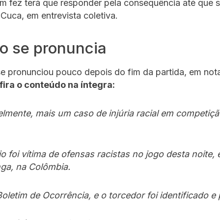
m fez terá que responder pela consequência até que 
 Cuca, em entrevista coletiva.
co se pronuncia
se pronunciou pouco depois do fim da partida, em not
ira o conteúdo na íntegra:
lmente, mais um caso de injúria racial em competiçã
io foi vítima de ofensas racistas no jogo desta noite,
a, na Colômbia.
 Boletim de Ocorrência, e o torcedor foi identificado e