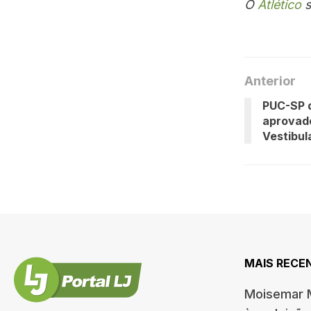
O
Atlético
s
Anterior
PUC-SP d
aprovad
Vestibul
MAIS RECE
Moisemar M