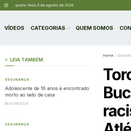
quarta-feira, 5 de agosto de 2026.
VÍDEOS
CATEGORIAS
QUEM SOMOS
CON
Home
Esport
LEIA TAMBÉM
Tor
SEGURANÇA
Buc
Adolescente de 16 anos é encontrado
morto ao lado de casa
rac
05/08/2026
Atl
SEGURANÇA