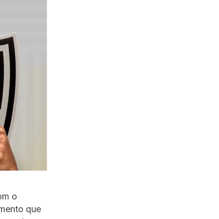
om o
imento que