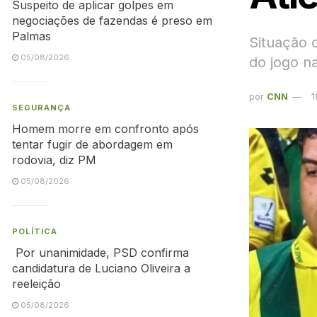
Suspeito de aplicar golpes em
negociações de fazendas é preso em
Palmas
Situação c
05/08/2026
do jogo na
por
CNN
1
SEGURANÇA
Homem morre em confronto após
tentar fugir de abordagem em
rodovia, diz PM
05/08/2026
POLÍTICA
Por unanimidade, PSD confirma
candidatura de Luciano Oliveira a
reeleição
05/08/2026