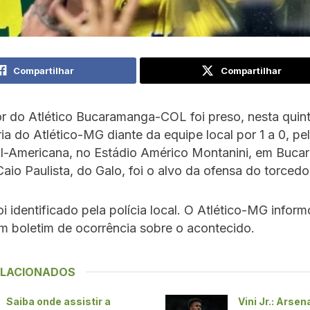
Compartilhar
Compartilhar
 do Atlético Bucaramanga-COL foi preso, nesta quinta
ria do Atlético-MG diante da equipe local por 1 a 0, pe
l-Americana, no Estádio Américo Montanini, em Buca
aio Paulista, do Galo, foi o alvo da ofensa do torcedor
 identificado pela polícia local. O Atlético-MG infor
um boletim de ocorrência sobre o acontecido.
ELACIONADOS
Saiba onde assistir a
Vini Jr.: Arsen