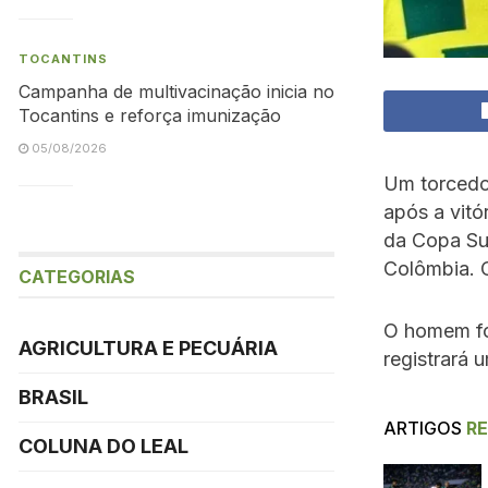
TOCANTINS
Campanha de multivacinação inicia no
Tocantins e reforça imunização
05/08/2026
Um torcedor
após a vitó
da Copa Su
Colômbia. C
CATEGORIAS
O homem foi
AGRICULTURA E PECUÁRIA
registrará 
BRASIL
ARTIGOS
R
COLUNA DO LEAL