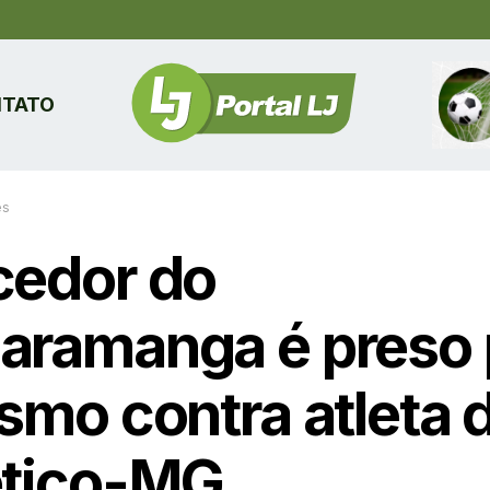
TATO
es
cedor do
aramanga é preso 
ismo contra atleta 
ético-MG