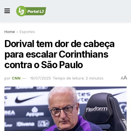
Home
Esportes
Dorival tem dor de cabeça
para escalar Corinthians
contra o São Paulo
A
por
CNN
19/07/2025
Tempo de leitura: 2 minutos
A