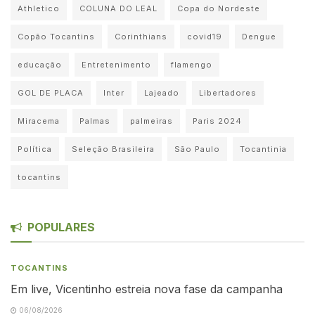
Athletico
COLUNA DO LEAL
Copa do Nordeste
Copão Tocantins
Corinthians
covid19
Dengue
educação
Entretenimento
flamengo
GOL DE PLACA
Inter
Lajeado
Libertadores
Miracema
Palmas
palmeiras
Paris 2024
Política
Seleção Brasileira
São Paulo
Tocantinia
tocantins
POPULARES
TOCANTINS
Em live, Vicentinho estreia nova fase da campanha
06/08/2026