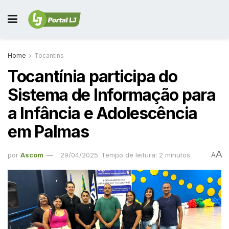
Home
Tocantins
Tocantínia participa do
Sistema de Informação para
a Infância e Adolescência
em Palmas
A
por
Ascom
29/04/2025
Tempo de leitura: 2 minutos
A