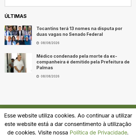
ÚLTIMAS
Tocantins terá 13 nomes na disputa por
duas vagas no Senado Federal
08/08/2026
Médico condenado pela morte da ex-
companheira é demitido pela Prefeitura de
Palmas
08/08/2026
Esse website utiliza cookies. Ao continuar a utilizar
Quem Somos
Fale Conosco
Política de Privacidade
este website está a dar consentimento à utilização
© 2024
Portal LJ
- Todos os direitos reservados.
de cookies. Visite nossa
Política de Privacidade
.