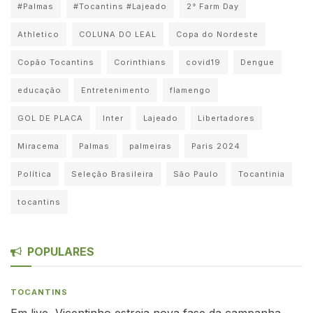
#Palmas
#Tocantins #Lajeado
2° Farm Day
Athletico
COLUNA DO LEAL
Copa do Nordeste
Copão Tocantins
Corinthians
covid19
Dengue
educação
Entretenimento
flamengo
GOL DE PLACA
Inter
Lajeado
Libertadores
Miracema
Palmas
palmeiras
Paris 2024
Política
Seleção Brasileira
São Paulo
Tocantinia
tocantins
POPULARES
TOCANTINS
Em live, Vicentinho estreia nova fase da campanha