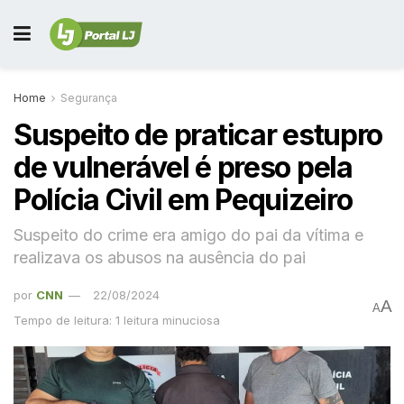
Home
Segurança
Suspeito de praticar estupro
de vulnerável é preso pela
Polícia Civil em Pequizeiro
Suspeito do crime era amigo do pai da vítima e
realizava os abusos na ausência do pai
por
CNN
22/08/2024
A
A
Tempo de leitura: 1 leitura minuciosa