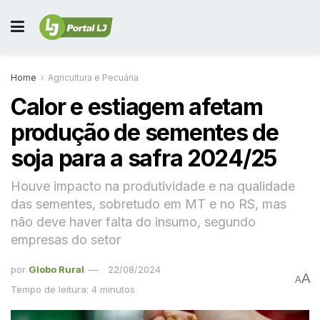
Home
Agricultura e Pecuária
Calor e estiagem afetam
produção de sementes de
soja para a safra 2024/25
Houve impacto na produtividade e na qualidade
das sementes, sobretudo em MT e no RS, mas
não deve haver falta do insumo, segundo
empresas do setor
por
Globo Rural
22/08/2024
A
A
Tempo de leitura: 4 minutos