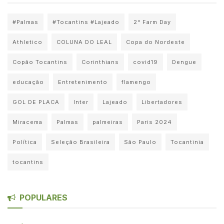
#Palmas
#Tocantins #Lajeado
2° Farm Day
Athletico
COLUNA DO LEAL
Copa do Nordeste
Copão Tocantins
Corinthians
covid19
Dengue
educação
Entretenimento
flamengo
GOL DE PLACA
Inter
Lajeado
Libertadores
Miracema
Palmas
palmeiras
Paris 2024
Política
Seleção Brasileira
São Paulo
Tocantinia
tocantins
POPULARES