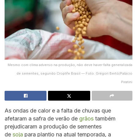
Mesmo com clima adverso na produção, não deve haver falta generalizada
de sementes, segundo Croplife Brasil — Foto: Grégori Bertó/Palácio
Piratini
As ondas de calor e a falta de chuvas que
afetaram a safra de verão de
grãos
também
prejudicaram a produção de sementes
de
soja
para plantio na atual temporada, a