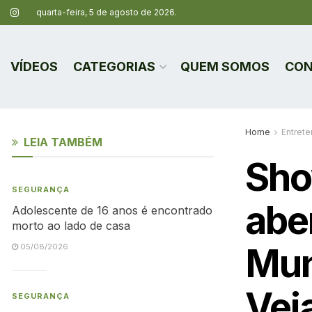
quarta-feira, 5 de agosto de 2026.
VÍDEOS
CATEGORIAS
QUEM SOMOS
CON
Home
Entret
LEIA TAMBÉM
Sho
SEGURANÇA
abe
Adolescente de 16 anos é encontrado
morto ao lado de casa
Mun
05/08/2026
Vej
SEGURANÇA