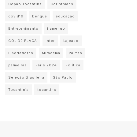
Copão Tocantins
Corinthians
covid19
Dengue
educação
Entretenimento
flamengo
GOL DE PLACA
Inter
Lajeado
Libertadores
Miracema
Palmas
palmeiras
Paris 2024
Política
Seleção Brasileira
São Paulo
Tocantinia
tocantins