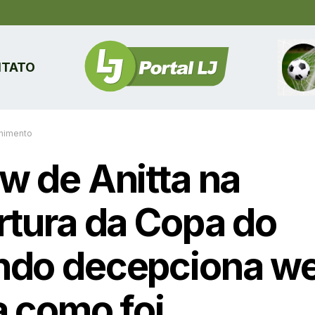
TATO
enimento
w de Anitta na
rtura da Copa do
do decepciona we
a como foi