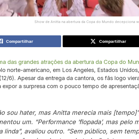
Show de Anitta na abertura da Copa do Mundo decepciona w
Compartilhar
Compartilhar
 uma das grandes atrações da abertura da Copa do Mu
lo norte-americano, em Los Angeles, Estados Unidos,
 (12/6). Apesar da entrega da cantora, os fãs logo vie
ra expor a surpresa com o pouco tempo de apresentaç
o sou hater, mas Anitta merecia mais [tempo]”
entou um. “Performance ‘flopada’, mas pelo 
a linda”, avaliou outro. “Sem público, sem temp