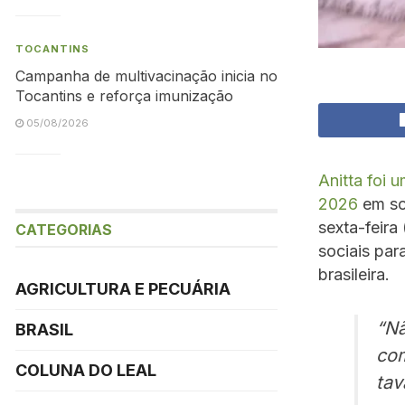
TOCANTINS
Campanha de multivacinação inicia no
Tocantins e reforça imunização
05/08/2026
Anitta foi
2026
em so
sexta-feira
CATEGORIAS
sociais pa
brasileira.
AGRICULTURA E PECUÁRIA
“Nã
BRASIL
com
COLUNA DO LEAL
tav