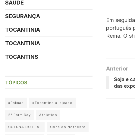
SAÚDE
SEGURANÇA
Em seguida,
português p
TOCANTINIA
Rema. O sh
TOCANTINIA
TOCANTINS
Anterior
Soja e c
TÓPICOS
das expo
#Palmas
#Tocantins #Lajeado
2° Farm Day
Athletico
COLUNA DO LEAL
Copa do Nordeste