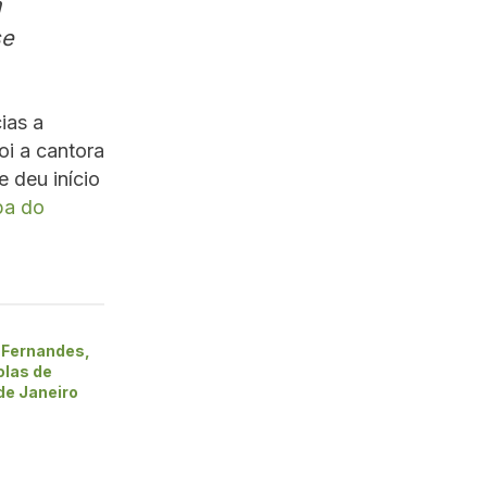
m
se
ias a
oi a cantora
 deu início
pa do
 Fernandes,
olas de
de Janeiro