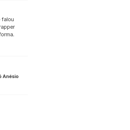
 falou
rapper
forma.
ô Anésio