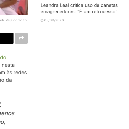
Leandra Leal critica uso de canetas
emagrecedoras: “É um retrocesso”
eb. Veja como foi
05/08/2026
ndo
 nesta
ram às redes
ão da
,
menos
o,