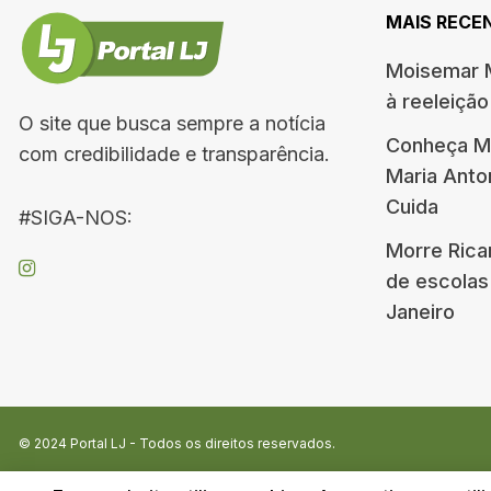
MAIS RECE
Moisemar M
à reeleiçã
O site que busca sempre a notícia
Conheça Me
com credibilidade e transparência.
Maria Ant
Cuida
#SIGA-NOS:
Morre Rica
de escolas
Janeiro
© 2024
Portal LJ
- Todos os direitos reservados.