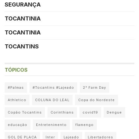
SEGURANÇA
TOCANTINIA
TOCANTINIA
TOCANTINS
TÓPICOS
#Palmas
#Tocantins #Lajeado
2° Farm Day
Athletico
COLUNA DO LEAL
Copa do Nordeste
Copão Tocantins
Corinthians
covid19
Dengue
educação
Entretenimento
flamengo
GOL DE PLACA
Inter
Lajeado
Libertadores