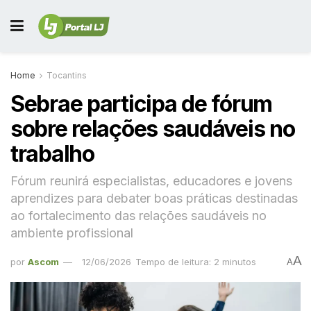
Home
Tocantins
Sebrae participa de fórum
sobre relações saudáveis no
trabalho
Fórum reunirá especialistas, educadores e jovens
aprendizes para debater boas práticas destinadas
ao fortalecimento das relações saudáveis no
ambiente profissional
A
por
Ascom
12/06/2026
Tempo de leitura: 2 minutos
A