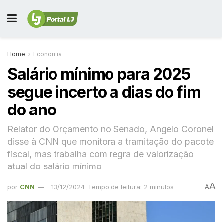
Home
Economia
Salário mínimo para 2025
segue incerto a dias do fim
do ano
Relator do Orçamento no Senado, Angelo Coronel
disse à CNN que monitora a tramitação do pacote
fiscal, mas trabalha com regra de valorização
atual do salário mínimo
A
por
CNN
13/12/2024
Tempo de leitura: 2 minutos
A