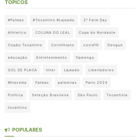
TÓPICOS
#Palmas
#Tocantins #Lajeado
2° Farm Day
Athletico
COLUNA DO LEAL
Copa do Nordeste
Copão Tocantins
Corinthians
covid19
Dengue
educação
Entretenimento
flamengo
GOL DE PLACA
Inter
Lajeado
Libertadores
Miracema
Palmas
palmeiras
Paris 2024
Política
Seleção Brasileira
São Paulo
Tocantinia
tocantins
POPULARES