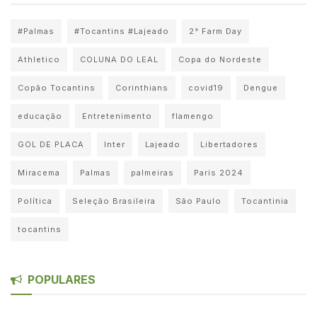
#Palmas
#Tocantins #Lajeado
2° Farm Day
Athletico
COLUNA DO LEAL
Copa do Nordeste
Copão Tocantins
Corinthians
covid19
Dengue
educação
Entretenimento
flamengo
GOL DE PLACA
Inter
Lajeado
Libertadores
Miracema
Palmas
palmeiras
Paris 2024
Política
Seleção Brasileira
São Paulo
Tocantinia
tocantins
POPULARES