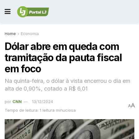
Home
Economia
Dólar abre em queda com
tramitação da pauta fiscal
em foco
Na quinta-feira, o dólar à vista encerrou o dia em
alta de 0,90%, cotado a R$ 6,01
por
CNN
13/12/2024
A
A
Tempo de leitura: 1 leitura minuciosa