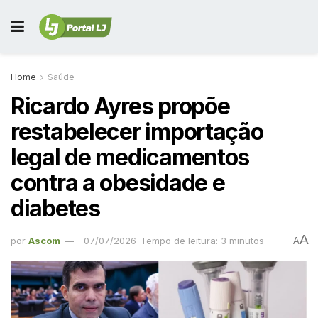
Home
Saúde
Ricardo Ayres propõe
restabelecer importação
legal de medicamentos
contra a obesidade e
diabetes
A
por
Ascom
07/07/2026
Tempo de leitura: 3 minutos
A