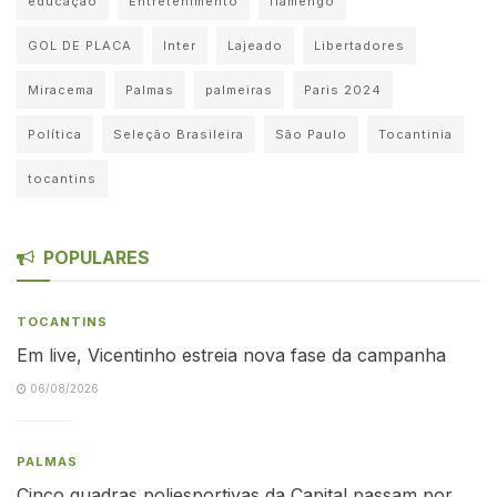
educação
Entretenimento
flamengo
GOL DE PLACA
Inter
Lajeado
Libertadores
Miracema
Palmas
palmeiras
Paris 2024
Política
Seleção Brasileira
São Paulo
Tocantinia
tocantins
POPULARES
TOCANTINS
Em live, Vicentinho estreia nova fase da campanha
06/08/2026
PALMAS
Cinco quadras poliesportivas da Capital passam por