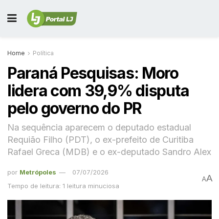
Home
Política
Paraná Pesquisas: Moro
lidera com 39,9% disputa
pelo governo do PR
Na sequência aparecem o deputado estadual
Requião Filho (PDT), o ex-prefeito de Curitiba
Rafael Greca (MDB) e o ex-deputado Sandro Alex
por
Metrópoles
07/07/2026
A
A
Tempo de leitura: 1 leitura minuciosa