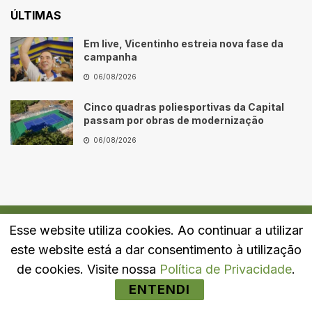
ÚLTIMAS
Em live, Vicentinho estreia nova fase da
campanha
06/08/2026
Cinco quadras poliesportivas da Capital
passam por obras de modernização
06/08/2026
Esse website utiliza cookies. Ao continuar a utilizar
Quem Somos
Fale Conosco
Política de Privacidade
este website está a dar consentimento à utilização
© 2024
Portal LJ
- Todos os direitos reservados.
de cookies. Visite nossa
Política de Privacidade
.
ENTENDI