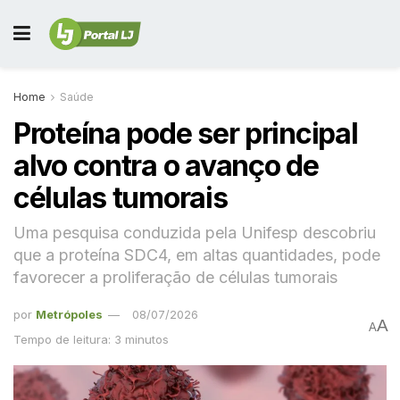
Home
Saúde
Proteína pode ser principal
alvo contra o avanço de
células tumorais
Uma pesquisa conduzida pela Unifesp descobriu
que a proteína SDC4, em altas quantidades, pode
favorecer a proliferação de células tumorais
por
Metrópoles
08/07/2026
A
A
Tempo de leitura: 3 minutos