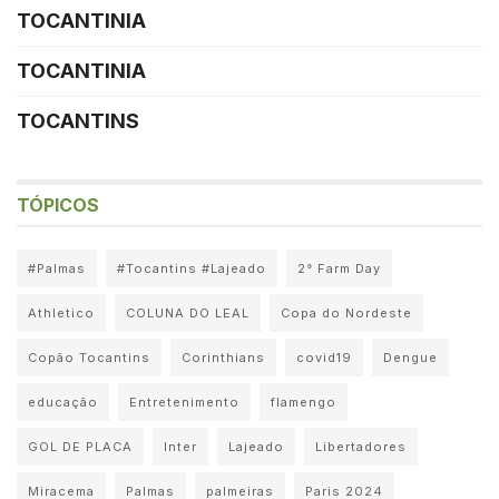
TOCANTINIA
TOCANTINIA
TOCANTINS
TÓPICOS
#Palmas
#Tocantins #Lajeado
2° Farm Day
Athletico
COLUNA DO LEAL
Copa do Nordeste
Copão Tocantins
Corinthians
covid19
Dengue
educação
Entretenimento
flamengo
GOL DE PLACA
Inter
Lajeado
Libertadores
Miracema
Palmas
palmeiras
Paris 2024