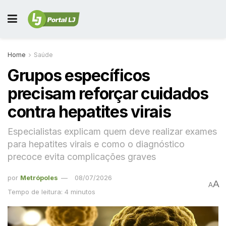
Home
Saúde
Grupos específicos
precisam reforçar cuidados
contra hepatites virais
Especialistas explicam quem deve realizar exames
para hepatites virais e como o diagnóstico
precoce evita complicações graves
por
Metrópoles
08/07/2026
A
A
Tempo de leitura: 4 minutos