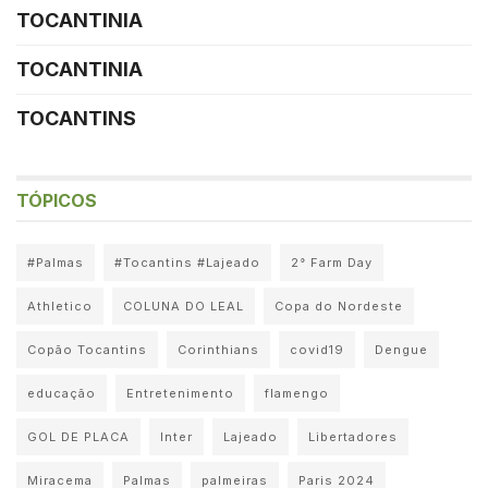
TOCANTINIA
TOCANTINIA
TOCANTINS
TÓPICOS
#Palmas
#Tocantins #Lajeado
2° Farm Day
Athletico
COLUNA DO LEAL
Copa do Nordeste
Copão Tocantins
Corinthians
covid19
Dengue
educação
Entretenimento
flamengo
GOL DE PLACA
Inter
Lajeado
Libertadores
Miracema
Palmas
palmeiras
Paris 2024