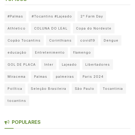
#Palmas
#Tocantins #Lajeado
2° Farm Day
Athletico
COLUNA DO LEAL
Copa do Nordeste
Copão Tocantins
Corinthians
covid19
Dengue
educação
Entretenimento
flamengo
GOL DE PLACA
Inter
Lajeado
Libertadores
Miracema
Palmas
palmeiras
Paris 2024
Política
Seleção Brasileira
São Paulo
Tocantinia
tocantins
POPULARES