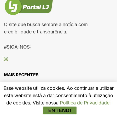
O site que busca sempre a notícia com
credibilidade e transparência.
#SIGA-NOS:
MAIS RECENTES
Tocantins terá 13 nomes na disputa por duas
Esse website utiliza cookies. Ao continuar a utilizar
vagas no Senado Federal
este website está a dar consentimento à utilização
de cookies. Visite nossa
Política de Privacidade
.
Médico condenado pela morte da ex-
ENTENDI
companheira é demitido pela Prefeitura de