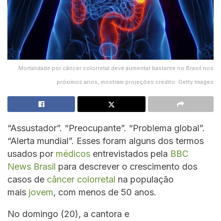
Mortalidade por câncer colorretal deve aumentar bastante no Brasil nos
próximos anos, mostram projeções crédito: Getty Images
“Assustador”. “Preocupante”. “Problema global”.
“Alerta mundial”. Esses foram alguns dos termos
usados por
médicos
entrevistados pela
BBC
News Brasil
para descrever o crescimento dos
casos de
câncer colorretal
na população
mais
jovem
, com menos de 50 anos.
No domingo (20), a cantora e