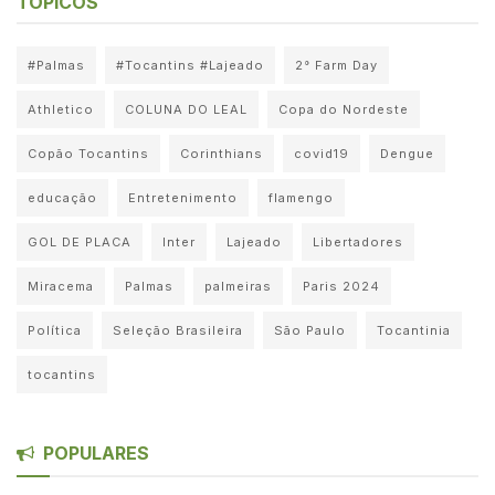
TÓPICOS
#Palmas
#Tocantins #Lajeado
2° Farm Day
Athletico
COLUNA DO LEAL
Copa do Nordeste
Copão Tocantins
Corinthians
covid19
Dengue
educação
Entretenimento
flamengo
GOL DE PLACA
Inter
Lajeado
Libertadores
Miracema
Palmas
palmeiras
Paris 2024
Política
Seleção Brasileira
São Paulo
Tocantinia
tocantins
POPULARES