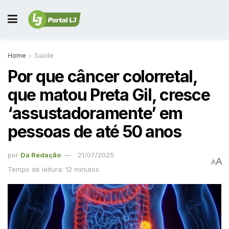
Home
Saúde
Por que câncer colorretal,
que matou Preta Gil, cresce
‘assustadoramente’ em
pessoas de até 50 anos
por
Da Redação
21/07/2025
A
A
Tempo de leitura: 12 minutos