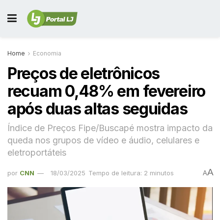
Home
Economia
Preços de eletrônicos
recuam 0,48% em fevereiro
após duas altas seguidas
Índice de Preços Fipe/Buscapé mostra impacto da
queda nos grupos de vídeo e áudio, celulares e
eletroportáteis
A
por
CNN
18/03/2025
Tempo de leitura: 2 minutos
A