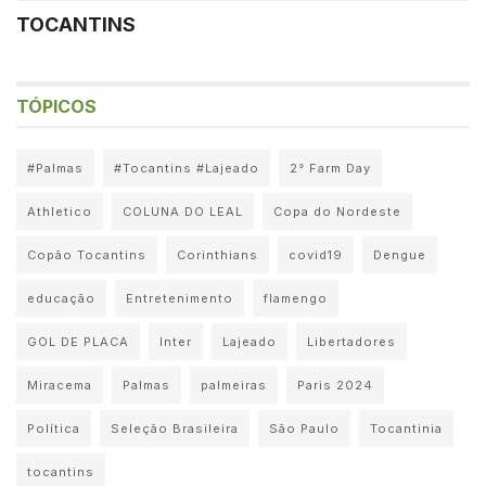
TOCANTINS
TÓPICOS
#Palmas
#Tocantins #Lajeado
2° Farm Day
Athletico
COLUNA DO LEAL
Copa do Nordeste
Copão Tocantins
Corinthians
covid19
Dengue
educação
Entretenimento
flamengo
GOL DE PLACA
Inter
Lajeado
Libertadores
Miracema
Palmas
palmeiras
Paris 2024
Política
Seleção Brasileira
São Paulo
Tocantinia
tocantins