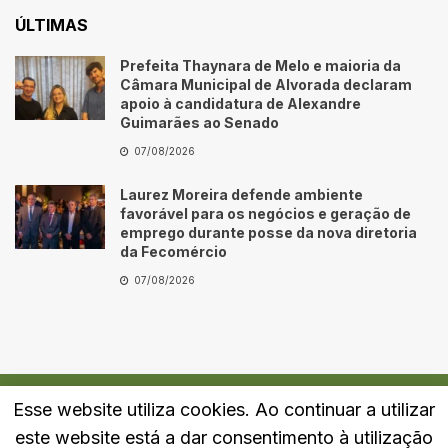
ÚLTIMAS
Prefeita Thaynara de Melo e maioria da
Câmara Municipal de Alvorada declaram
apoio à candidatura de Alexandre
Guimarães ao Senado
07/08/2026
Laurez Moreira defende ambiente
favorável para os negócios e geração de
emprego durante posse da nova diretoria
da Fecomércio
07/08/2026
Esse website utiliza cookies. Ao continuar a utilizar
Quem Somos
Fale Conosco
Política de Privacidade
este website está a dar consentimento à utilização