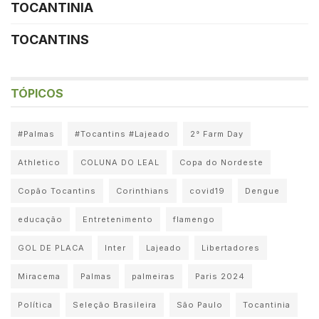
TOCANTINIA
TOCANTINS
TÓPICOS
#Palmas
#Tocantins #Lajeado
2° Farm Day
Athletico
COLUNA DO LEAL
Copa do Nordeste
Copão Tocantins
Corinthians
covid19
Dengue
educação
Entretenimento
flamengo
GOL DE PLACA
Inter
Lajeado
Libertadores
Miracema
Palmas
palmeiras
Paris 2024
Política
Seleção Brasileira
São Paulo
Tocantinia