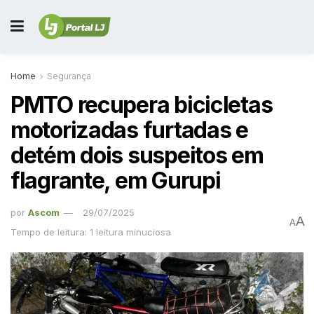
Home
Segurança
PMTO recupera bicicletas
motorizadas furtadas e
detém dois suspeitos em
flagrante, em Gurupi
por
Ascom
29/07/2025
A
A
Tempo de leitura: 1 leitura minuciosa