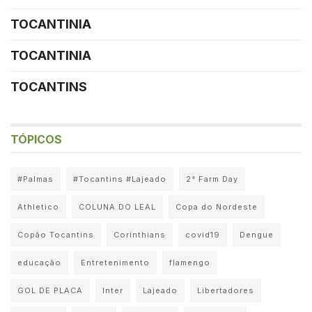
TOCANTINIA
TOCANTINIA
TOCANTINS
TÓPICOS
#Palmas
#Tocantins #Lajeado
2° Farm Day
Athletico
COLUNA DO LEAL
Copa do Nordeste
Copão Tocantins
Corinthians
covid19
Dengue
educação
Entretenimento
flamengo
GOL DE PLACA
Inter
Lajeado
Libertadores