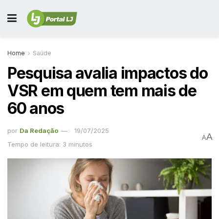
Home
Saúde
Pesquisa avalia impactos do
VSR em quem tem mais de
60 anos
por
Da Redação
19/07/2025
A
A
Tempo de leitura: 3 minutos