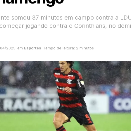
nte somou 37 minutos em campo contra a LDU
começar jogando contra o Corinthians, no domi
o
/04/2025
em
Esportes
Tempo de leitura: 2 minutos