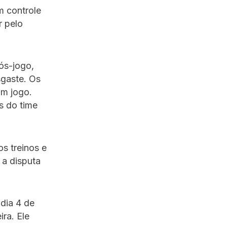
m controle
r pelo
ós-jogo,
sgaste. Os
um jogo.
s do time
s treinos e
 a disputa
dia 4 de
ra. Ele