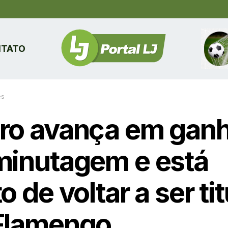
TATO
es
ro avança em gan
minutagem e está
o de voltar a ser tit
Flamengo