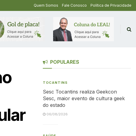
Quem Somos
Fale Conosco
Política de Privacidade
POPULARES
ho
TOCANTINS
Sesc Tocantins realiza Geekcon
Sesc, maior evento de cultura geek
do estado
ular
06/08/2026
SAÚDE