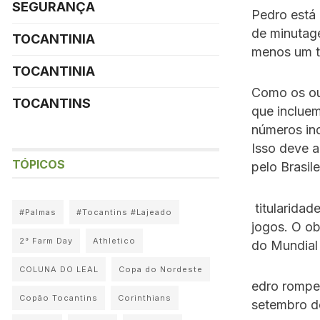
SEGURANÇA
Pedro está 
de minutage
TOCANTINIA
menos um t
TOCANTINIA
Como os ou
TOCANTINS
que incluem
números ind
Isso deve a
TÓPICOS
pelo Brasil
titularidad
#Palmas
#Tocantins #Lajeado
jogos. O ob
2° Farm Day
Athletico
do Mundial
COLUNA DO LEAL
Copa do Nordeste
edro rompeu
Copão Tocantins
Corinthians
setembro do