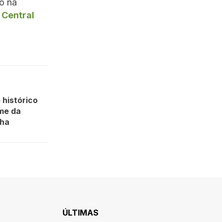
o na
 Central
 histórico
me da
nha
ÚLTIMAS