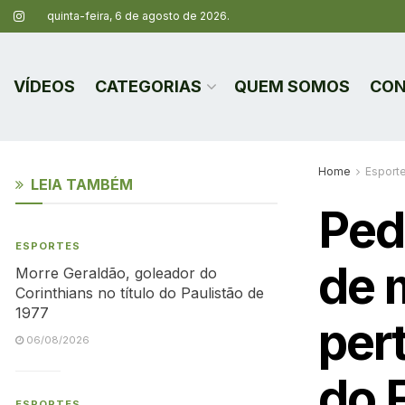
quinta-feira, 6 de agosto de 2026.
VÍDEOS
CATEGORIAS
QUEM SOMOS
CON
Home
Esport
LEIA TAMBÉM
Ped
ESPORTES
de 
Morre Geraldão, goleador do
Corinthians no título do Paulistão de
1977
pert
06/08/2026
do 
ESPORTES