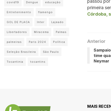
passou por 
covid19
Dengue
educação
primeira s
Entretenimento
flamengo
Córdoba, s
GOL DE PLACA
Inter
Lajeado
Libertadores
Miracema
Palmas
Anterior
palmeiras
Paris 2024
Política
Sampaio
Seleção Brasileira
São Paulo
time qua
Neymar
Tocantinia
tocantins
MAIS RECE