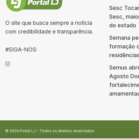
Sesc Tocan
Sesc, maio
O site que busca sempre a notícia
do estado
com credibilidade e transparência.
Semana ped
formação d
#SIGA-NOS:
residência
Semus abr
Agosto Do
fortalecim
amamenta
© 2024
Portal LJ
- Todos os direitos reservados.