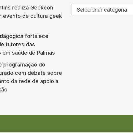
tins realiza Geekcon
Selecionar categoria
r evento de cultura geek
agógica fortalece
e tutores das
s em saúde de Palmas
e programação do
urado com debate sobre
ento da rede de apoio à
ção