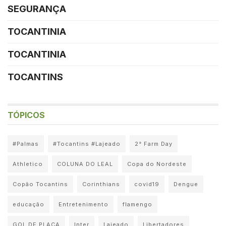
SEGURANÇA
TOCANTINIA
TOCANTINIA
TOCANTINS
TÓPICOS
#Palmas
#Tocantins #Lajeado
2° Farm Day
Athletico
COLUNA DO LEAL
Copa do Nordeste
Copão Tocantins
Corinthians
covid19
Dengue
educação
Entretenimento
flamengo
GOL DE PLACA
Inter
Lajeado
Libertadores