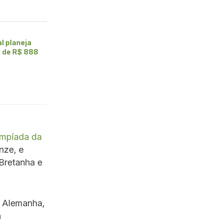
al planeja
e de R$ 888
impíada da
nze, e
Bretanha e
, Alemanha,
ã