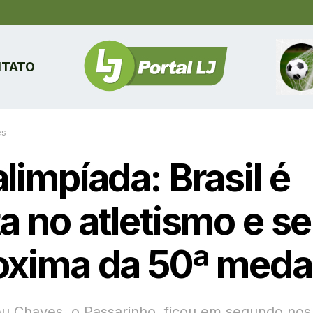
TATO
es
limpíada: Brasil é
a no atletismo e se
oxima da 50ª meda
u Chaves, o Passarinho, ficou em segundo no