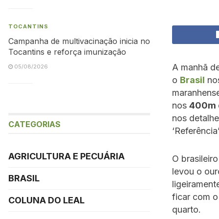
TOCANTINS
Campanha de multivacinação inicia no
Tocantins e reforça imunização
A manhã de
05/08/2026
o
Brasil
no
maranhens
nos
400m d
nos detalhe
CATEGORIAS
‘Referência
AGRICULTURA E PECUÁRIA
O brasilei
levou o our
BRASIL
ligeirament
ficar com o
COLUNA DO LEAL
quarto.