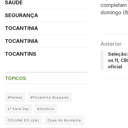
SAÚDE
completam o
domingo (8
SEGURANÇA
TOCANTINIA
TOCANTINIA
Anterior
TOCANTINS
Seleção
os 11, C
oficial
TÓPICOS
#Palmas
#Tocantins #Lajeado
2° Farm Day
Athletico
COLUNA DO LEAL
Copa do Nordeste