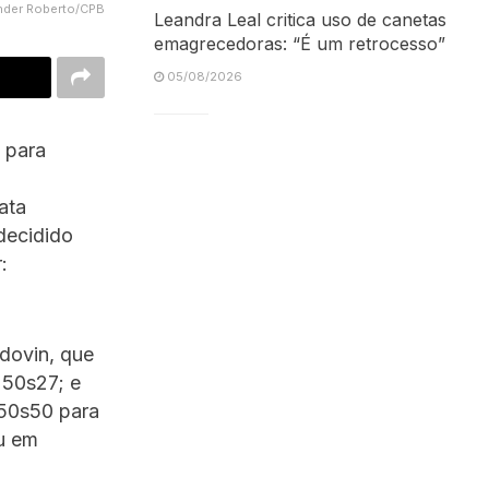
nder Roberto/CPB
Leandra Leal critica uso de canetas
emagrecedoras: “É um retrocesso”
05/08/2026
para
ata
 decidido
:
dovin, que
 50s27; e
 50s50 para
ou em