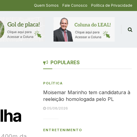
Quem Somos
Fale Conosco
Política de Privacidade
POPULARES
POLÍTICA
Moisemar Marinho tem candidatura à
reeleição homologada pelo PL
lha
05/08/2026
ENTRETENIMENTO
s 400m da