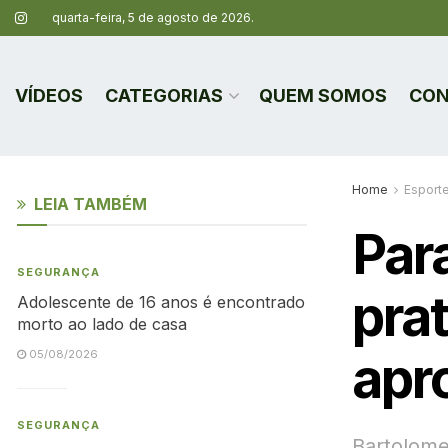
quarta-feira, 5 de agosto de 2026.
VÍDEOS
CATEGORIAS
QUEM SOMOS
CON
Home
Esport
LEIA TAMBÉM
Para
SEGURANÇA
prat
Adolescente de 16 anos é encontrado
morto ao lado de casa
apr
05/08/2026
SEGURANÇA
Bartolome