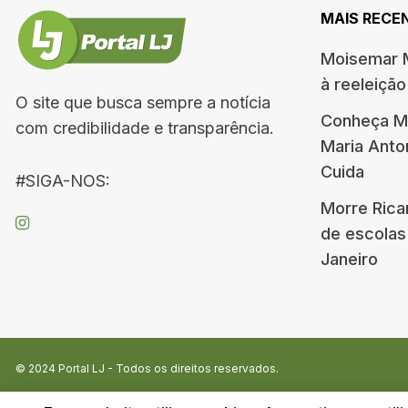
MAIS RECE
Moisemar M
à reeleiçã
O site que busca sempre a notícia
Conheça Me
com credibilidade e transparência.
Maria Ant
Cuida
#SIGA-NOS:
Morre Rica
de escolas
Janeiro
© 2024
Portal LJ
- Todos os direitos reservados.