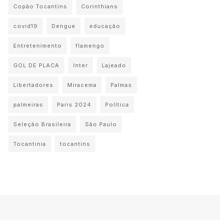
Copão Tocantins
Corinthians
covid19
Dengue
educação
Entretenimento
flamengo
GOL DE PLACA
Inter
Lajeado
Libertadores
Miracema
Palmas
palmeiras
Paris 2024
Política
Seleção Brasileira
São Paulo
Tocantinia
tocantins