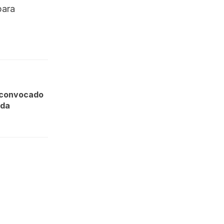
para
 convocado
nda