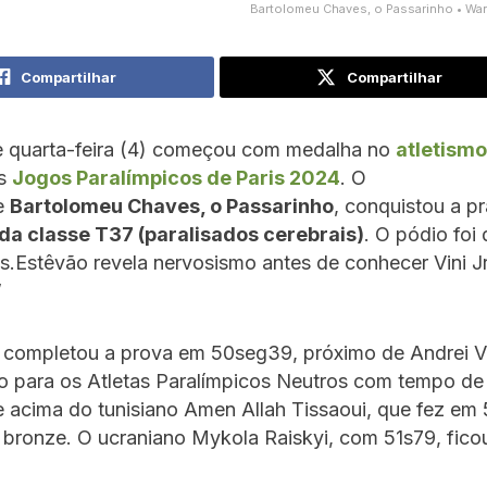
Bartolomeu Chaves, o Passarinho • Wa
Compartilhar
Compartilhar
 quarta-feira (4) começou com medalha no
atletismo
s
Jogos Paralímpicos de Paris 2024
. O
e
Bartolomeu Chaves, o Passarinho
, conquistou a pr
a classe T37 (paralisados cerebrais)
. O pódio foi
s.Estêvão revela nervosismo antes de conhecer Vini Jr
’
ro completou a prova em 50seg39, próximo de Andrei V
o para os Atletas Paralímpicos Neutros com tempo de
e acima do tunisiano Amen Allah Tissaoui, que fez em
 bronze. O ucraniano Mykola Raiskyi, com 51s79, fic