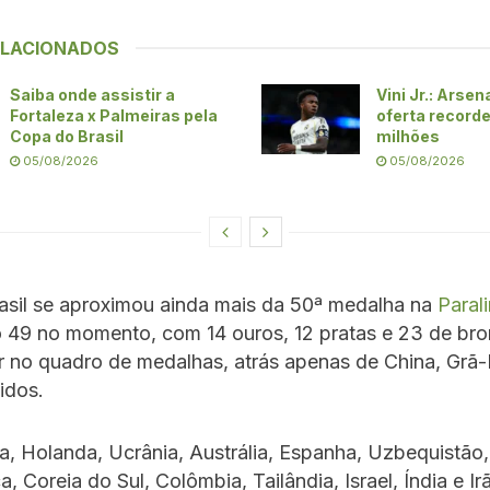
ELACIONADOS
Saiba onde assistir a
Vini Jr.: Arsen
Fortaleza x Palmeiras pela
oferta record
Copa do Brasil
milhões
05/08/2026
05/08/2026
asil se aproximou ainda mais da 50ª medalha na
Paral
o 49 no momento, com 14 ouros, 12 pratas e 23 de bro
r no quadro de medalhas, atrás apenas de China, Grã-
idos.
lia, Holanda, Ucrânia, Austrália, Espanha, Uzbequistão
, Coreia do Sul, Colômbia, Tailândia, Israel, Índia e Ir