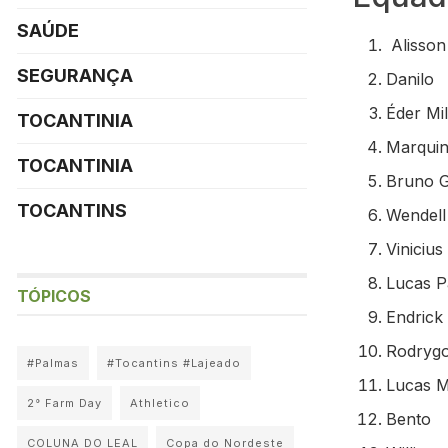
SAÚDE
Alisson
SEGURANÇA
Danilo
Éder Mil
TOCANTINIA
Marqui
TOCANTINIA
Bruno 
TOCANTINS
Wendell
Vinicius 
Lucas P
TÓPICOS
Endrick
Rodryg
#Palmas
#Tocantins #Lajeado
Lucas 
2° Farm Day
Athletico
Bento
COLUNA DO LEAL
Copa do Nordeste