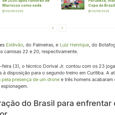
de 2030 após rumores de
Fortaleza, ma
Marrocos como sede
Copa do Brasil
06/08/2026
06/08/2026
tes
Estêvão
, do Palmeiras, e
Luiz Henrique
, do Botafo
s camisas 22 e 20, respectivamente.
-feira (3), o técnico Dorival Jr. contou com os 23 jog
à disposição para o segundo treino em Curitiba. A at
 pela presença de um drone
e três homens acabaram 
e espionagem.
ção do Brasil para enfrentar 
or