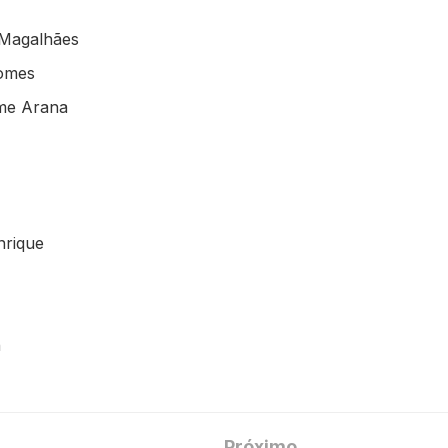
 Magalhães
omes
me Arana
nrique
n
Próximo