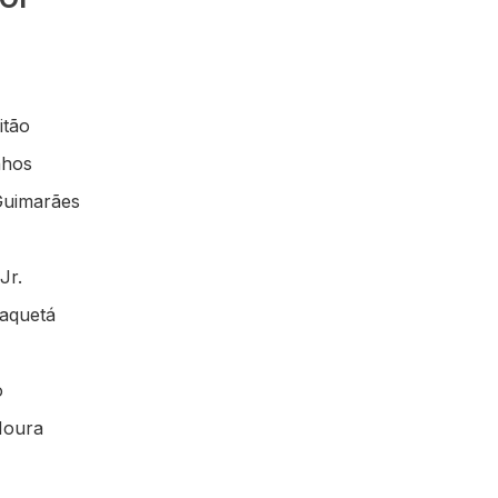
itão
nhos
Guimarães
Jr.
aquetá
o
Moura