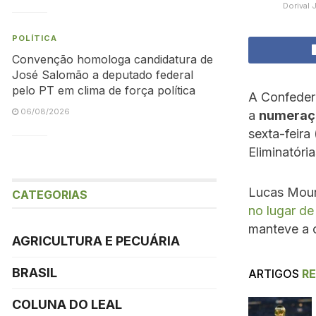
Dorival 
POLÍTICA
Convenção homologa candidatura de
José Salomão a deputado federal
pelo PT em clima de força política
A Confedera
06/08/2026
a
numeraçã
sexta-feira
Eliminatór
Lucas Mour
CATEGORIAS
no lugar de
manteve a c
AGRICULTURA E PECUÁRIA
BRASIL
ARTIGOS
R
COLUNA DO LEAL