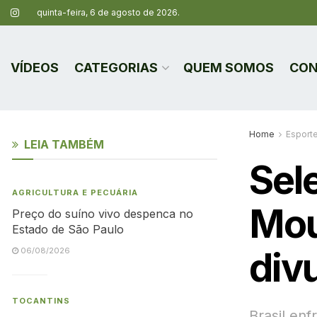
quinta-feira, 6 de agosto de 2026.
VÍDEOS
CATEGORIAS
QUEM SOMOS
CON
Home
Esport
LEIA TAMBÉM
Sel
AGRICULTURA E PECUÁRIA
Mou
Preço do suíno vivo despenca no
Estado de São Paulo
div
06/08/2026
TOCANTINS
Brasil enf