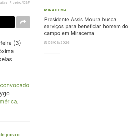
Rafael Ribeiro/CBF
MIRACEMA
Presidente Assis Moura busca
serviços para beneficiar homem do
campo em Miracema
feira (3)
06/08/2026
róxima
pelas
i convocado
rygo
mérica
.
de para o