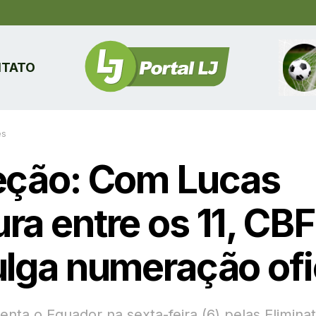
TATO
es
eção: Com Lucas
ra entre os 11, CBF
ulga numeração ofi
renta o Equador na sexta-feira (6) pelas Elimina