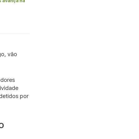
s avança na
go, vão
adores
ividade
detidos por
o