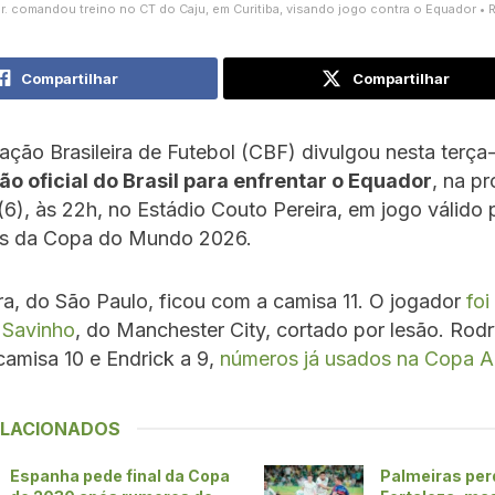
Jr. comandou treino no CT do Caju, em Curitiba, visando jogo contra o Equador • 
Compartilhar
Compartilhar
ção Brasileira de Futebol (CBF) divulgou nesta terça-
o oficial do Brasil para enfrentar o Equador
, na p
 (6), às 22h, no Estádio Couto Pereira, em jogo válido 
ias da Copa do Mundo 2026.
a, do São Paulo, ficou com a camisa 11. O jogador
fo
 Savinho
, do Manchester City, cortado por lesão. Rod
amisa 10 e Endrick a 9,
números já usados na Copa A
ELACIONADOS
Espanha pede final da Copa
Palmeiras per