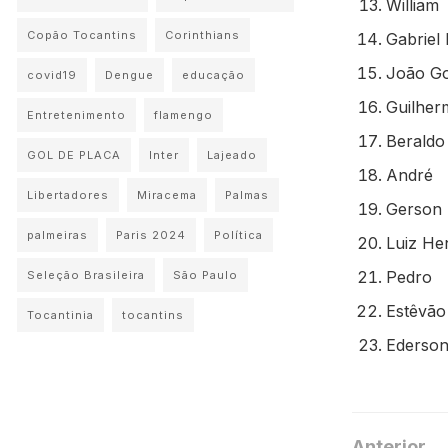
William
Copão Tocantins
Corinthians
Gabriel
João G
covid19
Dengue
educação
Guilher
Entretenimento
flamengo
Beraldo
GOL DE PLACA
Inter
Lajeado
André
Libertadores
Miracema
Palmas
Gerson
palmeiras
Paris 2024
Política
Luiz He
Pedro
Seleção Brasileira
São Paulo
Estêvão
Tocantinia
tocantins
Ederso
Anterior