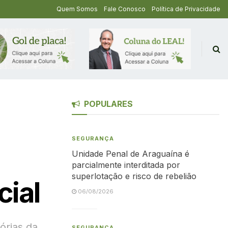
Quem Somos
Fale Conosco
Política de Privacidade
POPULARES
SEGURANÇA
Unidade Penal de Araguaína é
parcialmente interditada por
superlotação e risco de rebelião
cial
06/08/2026
tórias da
SEGURANÇA