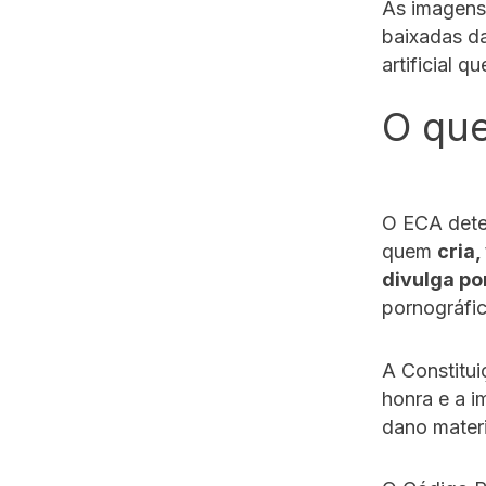
As imagens
baixadas da
artificial q
O que 
O ECA deter
quem
cria,
divulga po
pornográfi
A Constitui
honra e a i
dano materi