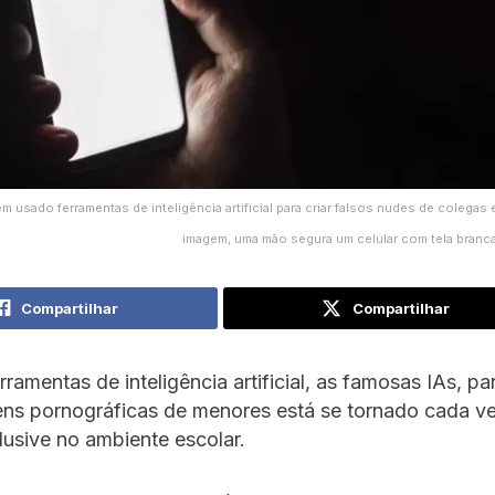
m usado ferramentas de inteligência artificial para criar falsos nudes de colegas
imagem, uma mão segura um celular com tela branca
Compartilhar
Compartilhar
rramentas de inteligência artificial, as famosas IAs, pa
ns pornográficas de menores está se tornado cada v
usive no ambiente escolar.