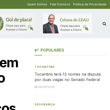
Quem Somos
Fale Conosco
Política de Privacidade
POPULARES
 em
TOCANTINS
o
Tocantins terá 13 nomes na disputa
por duas vagas no Senado Federal
08/08/2026
cos
SEGURANÇA