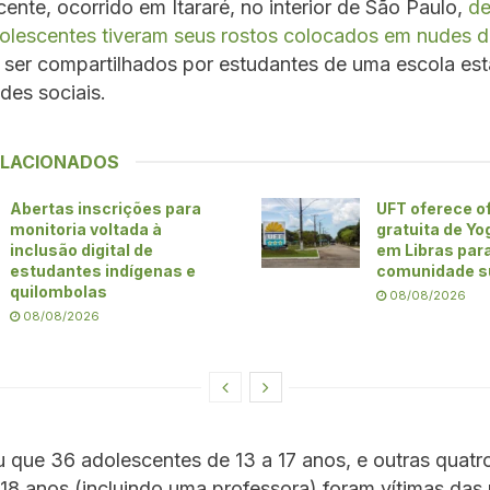
ente, ocorrido em Itararé, no interior de São Paulo,
de
olescentes tiveram seus rostos colocados em nudes d
 ser compartilhados por estudantes de uma escola est
des sociais.
ELACIONADOS
Abertas inscrições para
UFT oferece of
monitoria voltada à
gratuita de Yo
inclusão digital de
em Libras par
estudantes indígenas e
comunidade s
quilombolas
08/08/2026
08/08/2026
 que 36 adolescentes de 13 a 17 anos, e outras quat
18 anos (incluindo uma professora) foram vítimas da