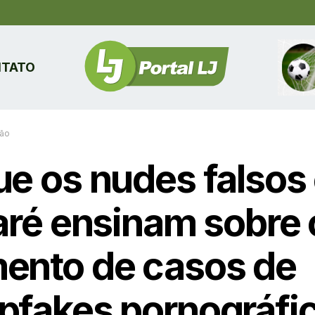
TATO
ão
ue os nudes falsos
raré ensinam sobre 
ento de casos de
pfakes pornográfi