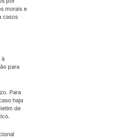
os por
os morais e
a casos
 à
são para
zo. Para
caso haja
letim de
ico.
cional