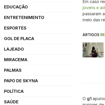
Em caso rec
EDUCAÇÃO
jovens e ad
passaram a
ENTRETENIMENTO
meio das re
ESPORTES
ARTIGOS
R
GOL DE PLACA
LAJEADO
MIRACEMA
PALMAS
PAPO DE SKYNA
POLÍTICA
O
g1
apurou
SAÚDE
maiores de 