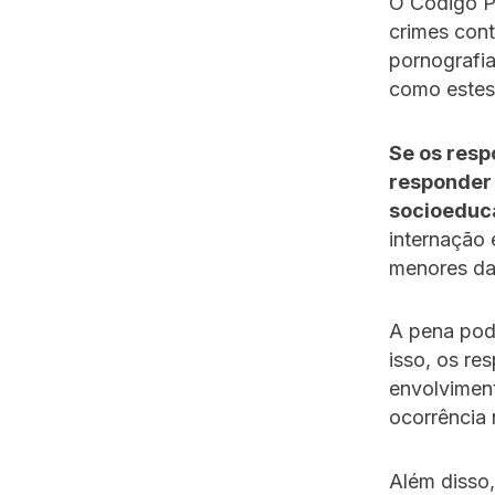
O Código Pe
crimes cont
pornografia
como estes
Se os resp
responder
socioeduc
internação 
menores da 
A pena pode
isso, os re
envolviment
ocorrência 
Além disso