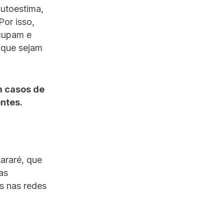
autoestima,
Por isso,
ocupam e
r que sejam
m casos de
ntes.
araré, que
as
s nas redes