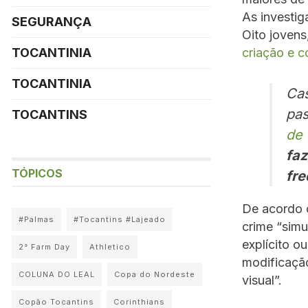
As investi
SEGURANÇA
Oito jovens
criação e 
TOCANTINIA
TOCANTINIA
Cas
pa
TOCANTINS
de 
faz
TÓPICOS
fre
De acordo c
#Palmas
#Tocantins #Lajeado
crime “simu
explícito o
2° Farm Day
Athletico
modificação
COLUNA DO LEAL
Copa do Nordeste
visual”.
Copão Tocantins
Corinthians