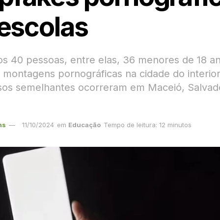
escolas
s 40 pessoas, entre elas, 36 menores de 18 a
e montagens pornográficas na cidade do interio
sos semelhantes ocorreram em Maceió, Salvad
ns
11/10/2024
em
Educação
Tempo de leitura: 12 minutos