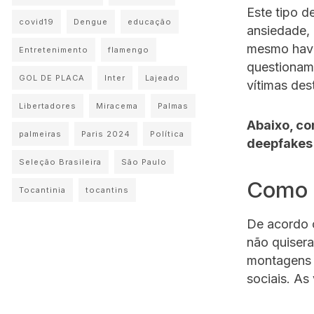
Este tipo d
covid19
Dengue
educação
ansiedade, 
mesmo have
Entretenimento
flamengo
questionam 
GOL DE PLACA
Inter
Lajeado
vítimas des
Libertadores
Miracema
Palmas
Abaixo, co
palmeiras
Paris 2024
Política
deepfakes 
Seleção Brasileira
São Paulo
Como 
Tocantinia
tocantins
De acordo 
não quisera
montagens f
sociais. As