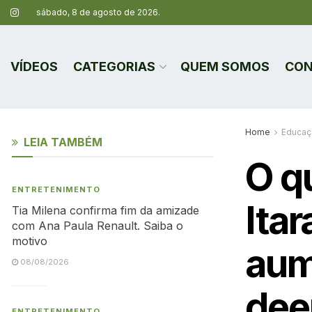
sábado, 8 de agosto de 2026.
VÍDEOS
CATEGORIAS
QUEM SOMOS
CON
Home
Educaç
LEIA TAMBÉM
O q
ENTRETENIMENTO
Ita
Tia Milena confirma fim da amizade
com Ana Paula Renault. Saiba o
motivo
aum
08/08/2026
dee
ENTRETENIMENTO