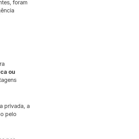
ntes, foram
gência
ra
ica ou
agens
a privada, a
ão pelo