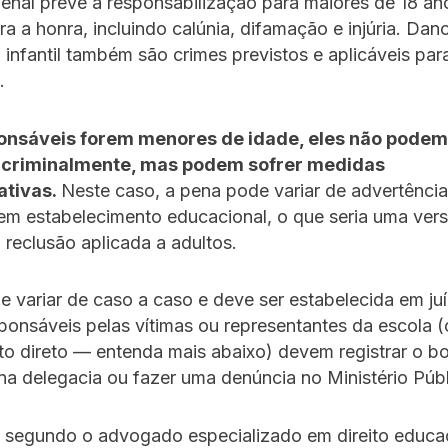
nal prevê a responsabilização para maiores de 18 an
ra a honra, incluindo calúnia, difamação e injúria. Dan
 infantil também são crimes previstos e aplicáveis par
.
onsáveis forem menores de idade, eles não podem
 criminalmente, mas podem sofrer medidas
ativas.
Neste caso, a pena pode variar de advertência
em estabelecimento educacional, o que seria uma ver
reclusão aplicada a adultos.
 variar de caso a caso e deve ser estabelecida em juí
sponsáveis pelas vítimas ou representantes da escola (
o direto — entenda mais abaixo) devem registrar o bo
na delegacia ou fazer uma denúncia no Ministério Públ
, segundo o advogado especializado em direito educa