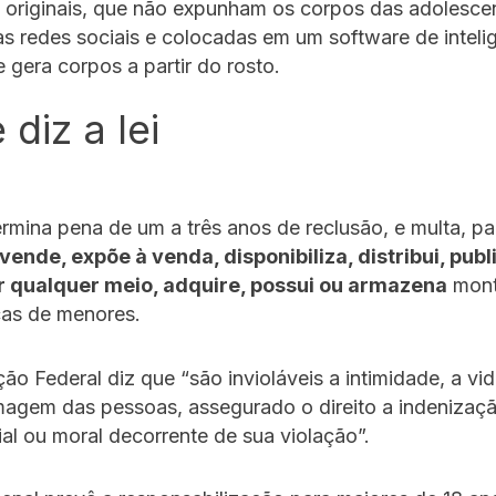
 originais, que não expunham os corpos das adolesce
s redes sociais e colocadas em um software de inteli
ue gera corpos a partir do rosto.
diz a lei
mina pena de um a três anos de reclusão, e multa, pa
 vende, expõe à venda, disponibiliza, distribui, publ
r qualquer meio, adquire, possui ou armazena
mont
cas de menores.
ção Federal diz que “são invioláveis a intimidade, a vid
magem das pessoas, assegurado o direito a indenizaç
al ou moral decorrente de sua violação”.