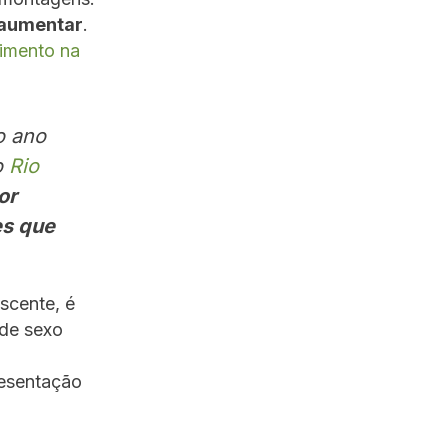
 aumentar
.
vimento na
o ano
o
Rio
or
es que
scente, é
 de sexo
resentação