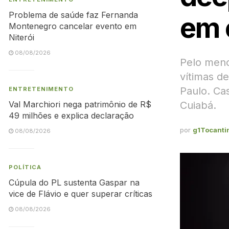
Problema de saúde faz Fernanda
em 
Montenegro cancelar evento em
Niterói
08/08/2026
Pelo meno
vítimas d
Paulo. Ca
ENTRETENIMENTO
Cuiabá.
Val Marchiori nega patrimônio de R$
49 milhões e explica declaração
por
g1Tocanti
08/08/2026
POLÍTICA
Cúpula do PL sustenta Gaspar na
vice de Flávio e quer superar críticas
08/08/2026