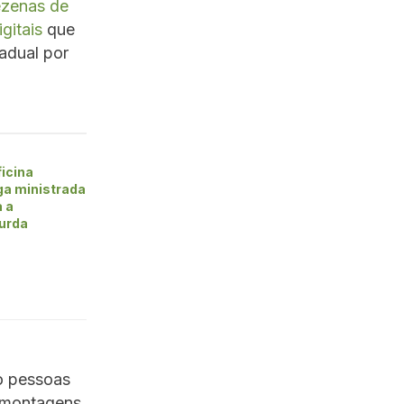
zenas de
igitais
que
adual por
icina
ga ministrada
a a
urda
ro pessoas
s montagens.