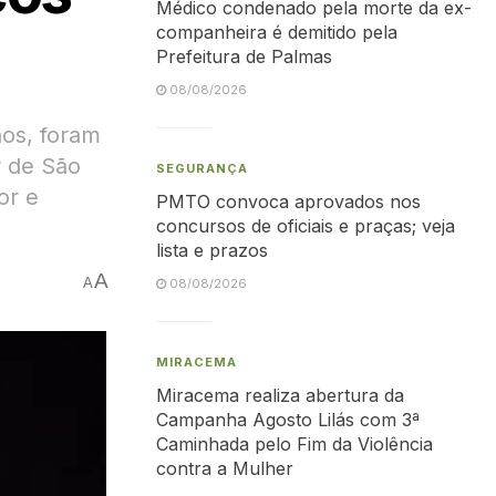
Médico condenado pela morte da ex-
companheira é demitido pela
Prefeitura de Palmas
08/08/2026
nos, foram
r de São
SEGURANÇA
or e
PMTO convoca aprovados nos
concursos de oficiais e praças; veja
lista e prazos
A
A
08/08/2026
MIRACEMA
Miracema realiza abertura da
Campanha Agosto Lilás com 3ª
Caminhada pelo Fim da Violência
contra a Mulher