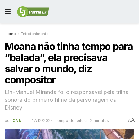
Home
Entretenimento
Moana não tinha tempo para
“balada”, ela precisava
salvar o mundo, diz
compositor
Lin-Manuel Miranda foi o responsável pela trilha
sonora do primeiro filme da personagem da
Disney
A
por
CNN
17/12/2024
Tempo de leitura: 2 minutos
A