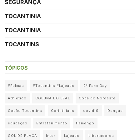
SEGURANÇA
TOCANTINIA
TOCANTINIA
TOCANTINS
TÓPICOS
#Palmas
#Tocantins #Lajeado
2° Farm Day
Athletico
COLUNA DO LEAL
Copa do Nordeste
Copão Tocantins
Corinthians
covid19
Dengue
educação
Entretenimento
flamengo
GOL DE PLACA
Inter
Lajeado
Libertadores