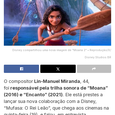
Disney compartilhou uma nova imagem de "Moana 2" • Reprodução/X/
Disney Studios BR
O compositor
Lin-Manuel Miranda
, 44,
foi
responsável pela trilha sonora de “Moana”
(2016) e “Encanto” (2021)
. Ele está prestes a
lançar sua nova colaboração com a Disney,
“Mufasa: O Rei Leão”, que chega aos cinemas na
quinta-feira (19), e falou, em entrevista