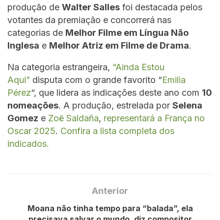
produção de
Walter Salles
foi destacada pelos
votantes da premiação e concorrerá nas
categorias de
Melhor Filme em Língua Não
Inglesa
e
Melhor Atriz em Filme de Drama
.
Na categoria estrangeira,
“Ainda Estou
Aqui”
disputa com o grande favorito “
Emilia
Pérez
“, que lidera as indicações deste ano com
10
nomeações
. A produção, estrelada por
Selena
Gomez
e
Zoë Saldaña
,
representará a França no
Oscar 2025
.
Confira a lista completa dos
indicados.
Anterior
Moana não tinha tempo para “balada”, ela
precisava salvar o mundo, diz compositor