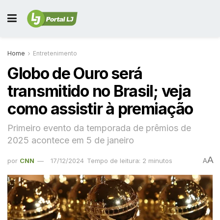
Home
Entretenimento
Globo de Ouro será
transmitido no Brasil; veja
como assistir à premiação
Primeiro evento da temporada de prêmios de
2025 acontece em 5 de janeiro
A
por
CNN
17/12/2024
Tempo de leitura: 2 minutos
A