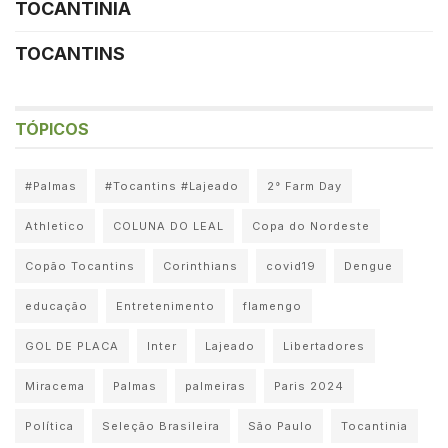
TOCANTINIA
TOCANTINS
TÓPICOS
#Palmas
#Tocantins #Lajeado
2° Farm Day
Athletico
COLUNA DO LEAL
Copa do Nordeste
Copão Tocantins
Corinthians
covid19
Dengue
educação
Entretenimento
flamengo
GOL DE PLACA
Inter
Lajeado
Libertadores
Miracema
Palmas
palmeiras
Paris 2024
Política
Seleção Brasileira
São Paulo
Tocantinia