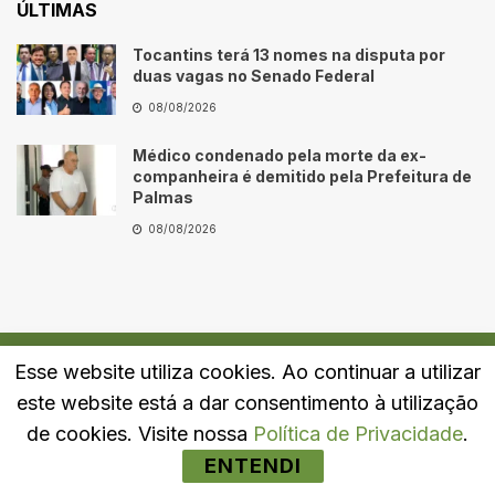
ÚLTIMAS
Tocantins terá 13 nomes na disputa por
duas vagas no Senado Federal
08/08/2026
Médico condenado pela morte da ex-
companheira é demitido pela Prefeitura de
Palmas
08/08/2026
Esse website utiliza cookies. Ao continuar a utilizar
Quem Somos
Fale Conosco
Política de Privacidade
este website está a dar consentimento à utilização
© 2024
Portal LJ
- Todos os direitos reservados.
de cookies. Visite nossa
Política de Privacidade
.
ENTENDI