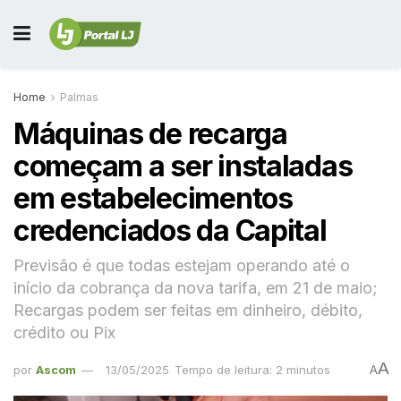
Home
Palmas
Máquinas de recarga
começam a ser instaladas
em estabelecimentos
credenciados da Capital
Previsão é que todas estejam operando até o
início da cobrança da nova tarifa, em 21 de maio;
Recargas podem ser feitas em dinheiro, débito,
crédito ou Pix
A
por
Ascom
13/05/2025
Tempo de leitura: 2 minutos
A