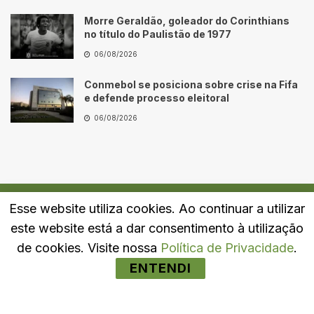
Morre Geraldão, goleador do Corinthians
no título do Paulistão de 1977
06/08/2026
Conmebol se posiciona sobre crise na Fifa
e defende processo eleitoral
06/08/2026
Esse website utiliza cookies. Ao continuar a utilizar
Quem Somos
Fale Conosco
Política de Privacidade
este website está a dar consentimento à utilização
© 2024
Portal LJ
- Todos os direitos reservados.
de cookies. Visite nossa
Política de Privacidade
.
ENTENDI