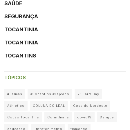
SAÚDE
SEGURANÇA
TOCANTINIA
TOCANTINIA
TOCANTINS
TÓPICOS
#Palmas
#Tocantins #Lajeado
2° Farm Day
Athletico
COLUNA DO LEAL
Copa do Nordeste
Copão Tocantins
Corinthians
covid19
Dengue
educação
Entretenimento
flamengo