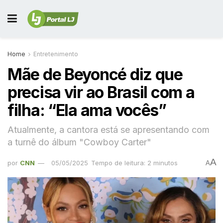
Home
Entretenimento
Mãe de Beyoncé diz que
precisa vir ao Brasil com a
filha: “Ela ama vocês”
Atualmente, a cantora está se apresentando com
a turnê do álbum "Cowboy Carter"
A
por
CNN
05/05/2025
Tempo de leitura: 2 minutos
A